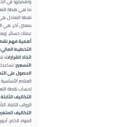
وأهميتها في اتخاذ
ما هي نقطة التع
نقطة التعادل هي 
بمعنى آخر، هي الن
عملك خسائر، وبعد 
أهمية فهم نقطة 
التخطيط المالي:
اتخاذ القرارات:
تسا
التسعير:
تساعدك ف
الحصول على التم
العناصر الأساسية
لحساب نقطة التعاد
التكاليف الثابتة (Fixed Costs)
الرواتب الثابتة، ا
التكاليف المتغيرة (able Costs
المواد الخام، أجو