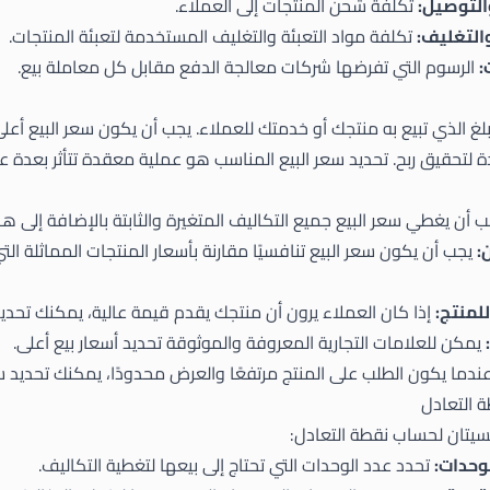
التوصيل:
تكلفة شحن المنتجات إلى العملاء.
والتغليف:
تكلفة مواد التعبئة والتغليف المستخدمة لتعبئة المنتجات.
:
الرسوم التي تفرضها شركات معالجة الدفع مقابل كل معاملة بيع.
لغ الذي تبيع به منتجك أو خدمتك للعملاء. يجب أن يكون سعر البيع أعل
ة لتحقيق ربح. تحديد سعر البيع المناسب هو عملية معقدة تتأثر بعدة ع
 أن يغطي سعر البيع جميع التكاليف المتغيرة والثابتة بالإضافة إلى ه
:
يجب أن يكون سعر البيع تنافسيًا مقارنة بأسعار المنتجات المماثلة ال
لمنتج:
إذا كان العملاء يرون أن منتجك يقدم قيمة عالية، يمكنك تحديد
يمكن للعلامات التجارية المعروفة والموثوقة تحديد أسعار بيع أعلى.
ندما يكون الطلب على المنتج مرتفعًا والعرض محدودًا، يمكنك تحديد سع
 التعادل
سيتان لحساب نقطة التعادل:
وحدات:
تحدد عدد الوحدات التي تحتاج إلى بيعها لتغطية التكاليف.