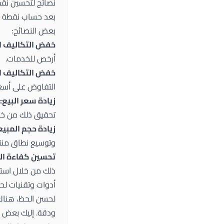
نصائح لتحسين نقط
بعد حساب نقطة ال
بعض النصائح:
خفض التكاليف ال
أرخص للخدمات.
خفض التكاليف ال
التفاوض على أسع
زيادة سعر البيع:
تحقيق ذلك من خلا
زيادة حجم المبيع
وتوسيع نطاق منتج
تحسين كفاءة ال
ذلك من خلال استخ
أدوات وتقنيات لح
لحسن الحظ، هناك 
ودقة. إليك بعض ال