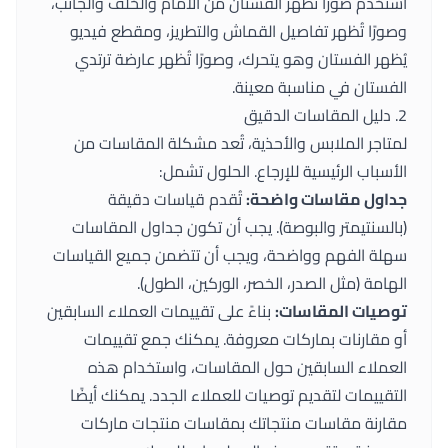
استخدم صورًا تُظهر الفستان من الأمام والخلف والجانب،
وصورًا تُظهر تفاصيل القماش والتطريز، ومقطع فيديو
يُظهر الفستان وهو يتحرك، وصورًا تُظهر عارضة ترتدي
الفستان في مناسبة معينة.
2. دليل المقاسات الدقيق
لمتاجر الملابس والأحذية، تُعد مشكلة المقاسات من
الأسباب الرئيسية للإرجاع. الحلول تشمل:
جداول مقاسات واضحة:
تُقدم قياسات دقيقة
(بالسنتيمتر والبوصة). يجب أن تكون جداول المقاسات
سهلة الفهم وواضحة، ويجب أن تتضمن جميع القياسات
الهامة (مثل الصدر، الخصر، الوركين، الطول).
توصيات المقاسات:
بناءً على تقييمات العملاء السابقين
أو مقارنات بماركات معروفة. يمكنك جمع تقييمات
العملاء السابقين حول المقاسات، واستخدام هذه
التقييمات لتقديم توصيات للعملاء الجدد. يمكنك أيضًا
مقارنة مقاسات منتجاتك بمقاسات منتجات ماركات