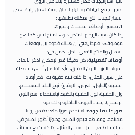
ثانياً: استراتيجيات عمل مستنيرة بناءً على الرؤى
بمجرد جمع البيانات وتحليلها، حان وقت العمل. إليك بعض
الاستراتيجيات التي يمكنك تطبيقها:
1. تحسين أوصاف المنتجات وصورها
إذا كان سبب الإرجاع المتكرر هو «المنتج ليس كما هو
موصوف»، فهذا يعني أن هناك فجوة بين توقعات
العميل والمنتج الفعلي. الحل يكمن في:
أوصاف تفصيلية:
كن دقيقًا قدر الإمكان. اذكر الأبعاد،
المواد، الوزن، اللون الدقيق، وأي تفاصيل أخرى ذات صلة.
على سبيل المثال، إذا كنت تبيع حقيبة يد، اذكر أبعاد
الحقيبة (الطول، العرض، الارتفاع)، نوع الجلد المستخدم،
وزن الحقيبة، لون الحقيبة بالضبط (باستخدام اسم اللون
الرسمي)، وعدد الجيوب الداخلية والخارجية.
صور عالية الجودة:
استخدم صورًا متعددة من زوايا
مختلفة، ومقاطع فيديو للمنتج، وصورًا تُظهر المنتج في
سياقه الطبيعي. على سبيل المثال، إذا كنت تبيع فستانًا،