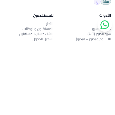
سلة
زد
الأدوات
للمستخدمين
الأوصاف
التجار
تحسين السيو
المستقلون والوكالات
سيو الصور (ALT)
إنشاء حساب للمستقلين
الاستوديو (صور + فيديو)
تسجيل الدخول
التواصل الاجتماعي
العمليات الجماعية
تحديث الأسعار
المستشار الذكي
التقارير والأرباح
الشركة
من نحن
المدونة
الأسئلة الشائعة
سياسة الخصوصية
الشروط والأحكام