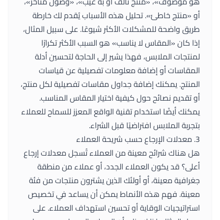
هو موصوف»، «منتج تالف أو به عيب»، «وصول متأخر»،
أو «منتج خاطئ». تحليل هذه الأسباب يُقدم لك خارطة
طريق واضحة للمشكلات الأكثر شيوعًا. على سبيل المثال،
إذا كان «المقاس لا يناسب» هو السبب الأكثر تكرارًا
لمنتجات الملابس، فهذا يشير إلى الحاجة لتحسين أدلة
المقاسات أو إضافة معلومات تفصيلية عن قياسات
المنتج. يمكنك إضافة جداول مقاسات تفصيلية لكل منتج،
أو تقديم نصائح حول كيفية اختيار المقاس المناسب.
يمكنك أيضًا استخدام تقنية الواقع المعزز للسماح للعملاء
بتجربة الملابس افتراضيًا قبل الشراء.
3. معدلات الإرجاع حسب شريحة العملاء
هل هناك شرائح معينة من العملاء تُسجل معدلات إرجاع
أعلى؟ قد يكون العملاء الجدد، أو عملاء من منطقة
جغرافية معينة، أو أولئك الذين يشترون منتجات من فئة
معينة. فهم هذه الأنماط يمكن أن يساعد في تخصيص
استراتيجيات الوقاية أو تحسين استهداف العملاء. على