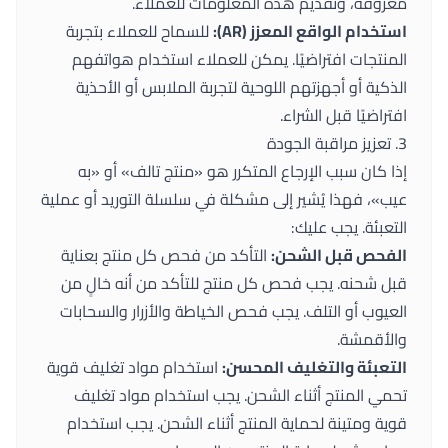
معروفة، وتقديم هذه المعلومات للعملاء.
استخدام الواقع المعزز (AR):
للسماح للعملاء بتجربة
المنتجات افتراضيًا. يمكن للعملاء استخدام هواتفهم
الذكية أو أجهزتهم اللوحية لتجربة الملابس أو الأحذية
افتراضيًا قبل الشراء.
3. تعزيز مراقبة الجودة
إذا كان سبب الإرجاع المتكرر هو «منتج تالف» أو «به
عيب»، فهذا يُشير إلى مشكلة في سلسلة التوريد أو عملية
التعبئة. يجب عليك:
الفحص قبل الشحن:
التأكد من فحص كل منتج بعناية
قبل شحنه. يجب فحص كل منتج للتأكد من أنه خالٍ من
العيوب أو التلف. يجب فحص الخياطة والأزرار والسحابات
والأقمشة.
التعبئة والتغليف المحسن:
استخدام مواد تغليف قوية
تحمي المنتج أثناء الشحن. يجب استخدام مواد تغليف
قوية ومتينة لحماية المنتج أثناء الشحن. يجب استخدام