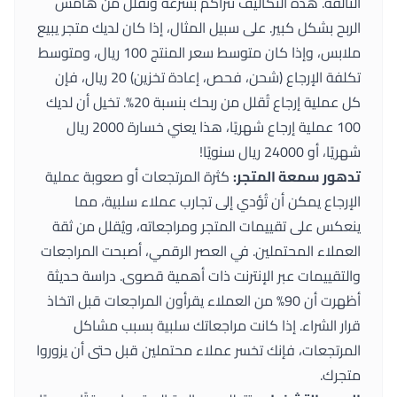
التالفة. هذه التكاليف تتراكم بسرعة وتُقلل من هامش
الربح بشكل كبير. على سبيل المثال، إذا كان لديك متجر يبيع
ملابس، وإذا كان متوسط سعر المنتج 100 ريال، ومتوسط
تكلفة الإرجاع (شحن، فحص، إعادة تخزين) 20 ريال، فإن
كل عملية إرجاع تُقلل من ربحك بنسبة 20%. تخيل أن لديك
100 عملية إرجاع شهريًا، هذا يعني خسارة 2000 ريال
شهريًا، أو 24000 ريال سنويًا!
تدهور سمعة المتجر:
كثرة المرتجعات أو صعوبة عملية
الإرجاع يمكن أن تُؤدي إلى تجارب عملاء سلبية، مما
ينعكس على تقييمات المتجر ومراجعاته، ويُقلل من ثقة
العملاء المحتملين. في العصر الرقمي، أصبحت المراجعات
والتقييمات عبر الإنترنت ذات أهمية قصوى. دراسة حديثة
أظهرت أن 90% من العملاء يقرأون المراجعات قبل اتخاذ
قرار الشراء. إذا كانت مراجعاتك سلبية بسبب مشاكل
المرتجعات، فإنك تخسر عملاء محتملين قبل حتى أن يزوروا
متجرك.