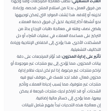
العبء التشغيلي:
تتطلب معالجة المرتجعات وقتًا وجهدًا
من فريق العمل، بدءًا من استلام المنتج، فحصه، وإعادة
تخزينه أو إتلافه. هذا يُشتت الموارد التي يُمكن توجيهها
نحو أنشطة أكثر إنتاجية. تخيل أن فريق خدمة العملاء
يقضي نصف وقته في معالجة طلبات الإرجاع بدلاً من
التركيز على مساعدة العملاء في عمليات الشراء أو حل
المشكلات الأخرى. هذا يؤدي إلى انخفاض الإنتاجية وزيادة
التكاليف التشغيلية.
تأثير على إدارة المخزون:
قد تُؤثر المرتجعات على دقة
بيانات المخزون، مما يُؤدي إلى بيع منتجات غير موجودة أو
تراكم منتجات غير مرغوبة. إذا لم تكن لديك نظام إدارة
مخزون فعال، فقد تجد نفسك في موقف تبيع فيه
منتجات غير متوفرة، مما يُسبب إحباط العملاء وتأخير
الشحنات. أو قد تتراكم لديك منتجات مُرجعة لا يمكن
بيعها، مما يؤدي إلى خسائر مالية إضافية.
إن معالجة هذه التحديات تبدأ بفهم شامل للبيانات