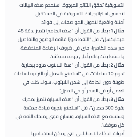
التسويقية تحقق النتائج المرجوة. استخدم هذه البيانات
لتحسين استراتيجياتك التسويقية في المستقبل.
أمثلة واقعية لتحويل المواصفات إلى فوائد
مثال 1:
بدلًا من القول أن "هذه الكاميرا تتميز بدقة 48
ميجابكسل"، قل "التقط صورًا فائقة الوضوح والتفاصيل
مع هذه الكاميرا، حتى في ظروف الإضاءة المنخفضة،
واحتفظ بذكرياتك بأعلى جودة ممكنة".
مثال 2:
بدلًا من القول أن "هذا اللابتوب مزود ببطارية
تدوم 10 ساعات"، قل "استمتع بالعمل أو الترفيه لساعات
طويلة دون الحاجة إلى شحن اللابتوب، سواء كنت في
العمل أو في السفر أو في المنزل".
مثال 3:
بدلًا من القول أن "هذه السيارة تتميز بمحرك
بقوة 300 حصان"، قل "استمتع بتجربة قيادة ممتعة
وسلسة مع هذه السيارة، وتسارع قوي يمنحك الثقة في
كل موقف".
أدوات الذكاء الاصطناعي التي يمكن استخدامها