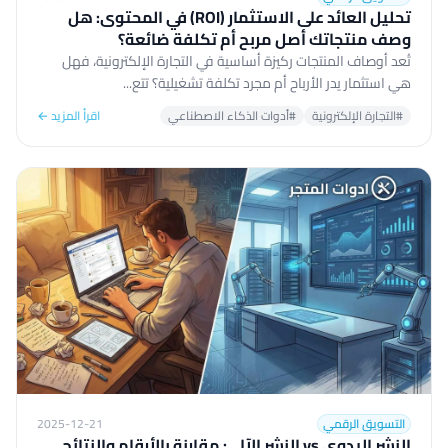
تحليل العائد على الاستثمار (ROI) في المحتوى: هل
وصف منتجاتك أصل مربح أم تكلفة ضائعة؟
تُعد أوصاف المنتجات ركيزة أساسية في التجارة الإلكترونية، فهل
هي استثمار يدر الأرباح أم مجرد تكلفة تشغيلية؟ تتع...
#التجارة الإلكترونية
#أدوات الذكاء الاصطناعي
اقرأ المزيد ←
التسويق الرقمي
2025-12-21
النشر اليدوي vs النشر الآلي: مقارنة بالأرقام والنتائج