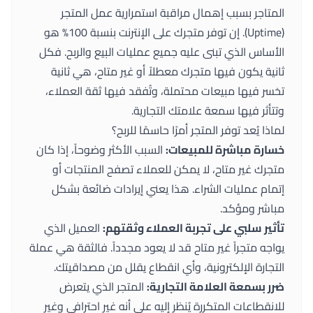
المتاجر بسبب إهمال مراقبة استمرارية عمل المتجر
(Uptime). إن توفر متجرك على الإنترنت بنسبة 100% هو
الأساس الذي تبنى عليه جميع عمليات البيع والربح. فكل
ثانية يكون فيها متجرك معطلاً أو غير متاح، هي ثانية
تخسر فيها مبيعات محتملة، وتُفقد فيها ثقة العملاء،
وتتأثر فيها سمعة علامتك التجارية.
لماذا يُعد توفر المتجر أمرًا حاسمًا للربح؟
خسارة مباشرة للمبيعات:
السبب الأكثر وضوحاً، إذا كان
متجرك غير متاح، لا يمكن للعملاء تصفح المنتجات أو
إتمام عمليات الشراء. هذا يعني إيرادات ضائعة بشكل
مباشر ومؤكد.
تأثير سلبي على تجربة العملاء وثقتهم:
العميل الذي
يواجه متجراً غير متاح قد لا يعود مجدداً. فالثقة هي عملة
التجارة الإلكترونية، وأي انقطاع يقلل من مصداقيتك.
ضرر بسمعة العلامة التجارية:
المتجر الذي يتعرض
للانقطاعات المتكررة يُنظر إليه على أنه غير احترافي وغير