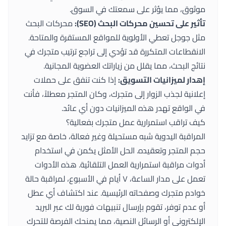
موثوق، مما يؤثر على سمعتك في السوق.
تأثير على تحسين محركات البحث (SEO):
محركات البحث
مثل جوجل تعطي الأولوية للمواقع المستقرة والمتاحة.
الانقطاعات المتكررة قد تؤدي إلى تراجع ترتيب متجرك في
نتائج البحث، مما يقلل من زياراتك العضوية المجانية.
إهدار لميزانيات التسويق:
إذا كنت تنفق على حملات
إعلانية لجذب الزوار إلى متجرك، وكان المتجر معطلاً، فأنت
في الواقع تهدر هذه الميزانيات دون أي عائد.
كيف تراقب استمرارية عمل متجرك بفعالية؟
المراقبة اليدوية شبه مستحيلة وغير فعالة، خاصة مع تزايد
حجم المتجر وتعقيده. الحل الأمثل يكمن في استخدام
أدوات مراقبة استمرارية العمل التلقائية. هذه الأدوات
تعمل على مدار الساعة، ٧ أيام في الأسبوع، لمراقبة حالة
خوادم متجرك وصفحاته الرئيسية. عند اكتشاف أي عطل
أو عدم توفر، تقوم بإرسال تنبيهات فورية لك عبر البريد
الإلكتروني أو الرسائل النصية، مما يمنحك الفرصة للتحرك