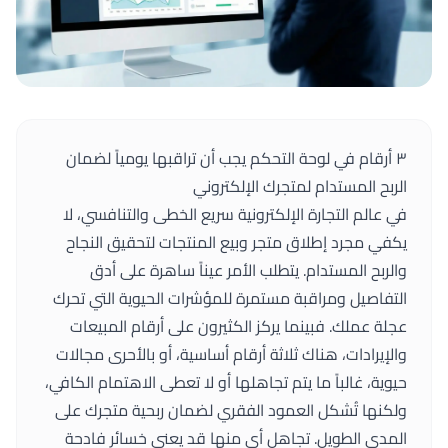
٣ أرقام في لوحة التحكم يجب أن تراقبها يومياً لضمان
الربح المستدام لمتجرك الإلكتروني
في عالم التجارة الإلكترونية سريع الخطى والتنافسي، لا
يكفي مجرد إطلاق متجر وبيع المنتجات لتحقيق النجاح
والربح المستدام. يتطلب الأمر عيناً ساهرة على أدق
التفاصيل ومراقبة مستمرة للمؤشرات الحيوية التي تحرك
عجلة عملك. فبينما يركز الكثيرون على أرقام المبيعات
والإيرادات، هناك ثلاثة أرقام أساسية، أو بالأحرى مجالات
حيوية، غالباً ما يتم تجاهلها أو لا تعطى الاهتمام الكافي،
ولكنها تُشكل العمود الفقري لضمان ربحية متجرك على
المدى الطويل. تجاهل أي منها قد يعني خسائر فادحة