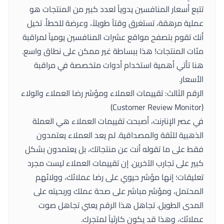
تتبع أسعار المنافسين يدوياً لعدد كبير من المنتجات هو
عملية مرهقة، تستغرق وقتاً طويلاً، وعرضة للخطأ. تخيل
أنك تقوم بتصفح مواقع عشرات المنافسين يومياً لمراقبة
مئات المنتجات! هذا ببساطة غير ممكن على نطاق واسع.
هنا تأتي أهمية استخدام أدوات متخصصة في مراقبة
الأسعار.
الرقم الثالث: تقييمات العملاء ومؤشر رضا العملاء والولاء
(Customer Review Monitor)
في عصر الإنترنت، أصبحت تقييمات العملاء هي العملة
الذهبية للثقة والمصداقية. لم يعد العملاء يعتمدون
فقط على ما تقوله أنت عن منتجاتك، بل يعتمدون بشكل
كبير على تجارب الآخرين. إن تقييمات العملاء ليست مجرد
تعليقات؛ إنها مؤشر حيوي على رضا عملائك، وولائهم
المحتمل، ومؤشر مباشر على صحة عملك وربحيته على
المدى الطويل. تجاهل هذا الرقم يعني تجاهل صوت
عملائك، وهذا قد يكون كارثياً لمتجرك.