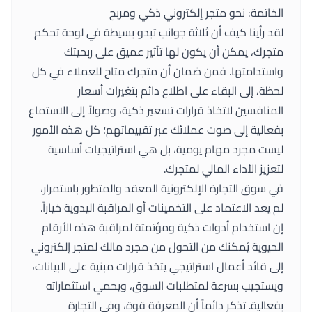
الخاتمة: نحو متجر إلكتروني ذكي ومربح
لقد رأينا كيف أن ثلاثة جوانب تبدو بسيطة في لوحة تحكم
متجرك، يمكن أن يكون لها تأثير عميق على ربحيتك
واستدامتها. فمن ضمان أن متجرك متاح للعملاء في كل
لحظة، إلى البقاء على اطلاع دائم بتغيرات أسعار
المنافسين لاتخاذ قرارات تسعير ذكية، وصولاً إلى الاستماع
بفعالية إلى صوت عملائك عبر تقييماتهم؛ كل هذه الأمور
ليست مجرد مهام يومية، بل هي استراتيجيات أساسية
لتعزيز الأداء المالي لمتجرك.
في سوق التجارة الإلكترونية المعقد والمتطور باستمرار،
لم يعد الاعتماد على التخمينات أو المراقبة اليدوية خياراً.
إن استخدام أدوات ذكية ومؤتمتة لمراقبة هذه الأرقام
الحيوية يُمكنك من التحول من مجرد مالك لمتجر إلكتروني
إلى قائد أعمال استراتيجي يتخذ قرارات مبنية على البيانات،
ويستجيب بسرعة لمتطلبات السوق، ويحمي استثماراته
بفعالية. تذكر دائماً أن المعرفة قوة، وفي التجارة