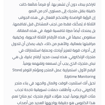
تتراكم ببطء دون أن تشعر بها، أو فرصاً ضائعة كانت
كفيلة بنقل متجرك إلى مستوى آخر من النمو.
إن الرؤية الواضحة والتحكم الفعال في هذه الجوانب
الثلاثة لا يُمكّنك فقط من تجنب المشاكل قبل تفاقمها،
بل يمنحك أيضاً ميزة تنافسية قوية. في هذه المقالة،
سنغوص عميقاً في هذه الأرقام الثلاثة الحيوية، وكيفية
مراقبتها بفعالية، والأهم من ذلك، كيف يمكن أن تتحول
إلى أدوات قوية لتعزيز أرباحك وحماية استثماراتك في
متجرك الإلكتروني. هذه ليست مجرد أرقام عابرة، بل هي
نبض متجرك الذي يجب أن تسمعه وتفهمه يومياً.
الرقم الأول: استمرارية عمل المتجر ومؤشر التوفر (Store
Uptime Monitoring)
تخيل أنك استثمرت الوقت والمال والجهد في بناء متجر
إلكتروني جذاب، وأطلقت حملات تسويقية ناجحة تجذب
مئات الزوار يومياً، ليجد هؤلاء الزوار متجرك غير متاح! نعم،
هذا الكابوس هو حقيقة يواجهها العديد من أصحاب