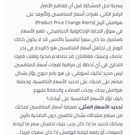
بسرعة لحل المشكلة قبل أن تتفاقم الأضرار.
الرقم الثاني: تغيرات أسعار المنافسين وتأثيرها على
هوامش الربح (Product Price Change Alerts)
في سوق التجارة الإلكترونية الديناميكي، تتغير الأسعار
باستمرار. ما كان سعراً تنافسياً بالأمس قد لا يكون كذلك
اليوم. إن تجاهل أسعار المنافسين هو كالإبحار في بحر
عاصف وعينيك مغلقتان؛ قد تصطدم صخرة وتقلب قاربك
التجاري في أي لحظة. إن مراقبة تغيرات أسعار المنافسين
ليس مجرد تكتيك تسويقي، بل هو رقم حيوي يؤثر بشكل
مباشر على قدرتك على تحديد الأسعار التنافسية، وحماية
هوامش ربحك، وجذب العملاء والحفاظ عليهم.
كيف تؤثر الأسعار التنافسية على أرباحك؟
تحديد الأسعار المثلى:
معرفة أسعار المنافسين تمكنك
من تسعير منتجاتك بشكل تنافسي دون التضحية بالربح.
يمكنك تحديد ما إذا كان يجب عليك تخفيض سعر ما لزيادة
المبيعات أو رفعه لزيادة الهامش إذا كان سعرك فريداً.