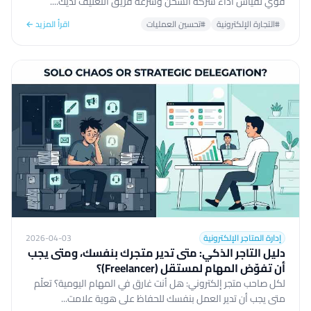
قوي لقياس أداء شركة الشحن وسرعة فريق التغليف لديك....
#التجارة الإلكترونية
#تحسين العمليات
اقرأ المزيد ←
إدارة المتاجر الإلكترونية
2026-04-03
دليل التاجر الذكي: متى تدير متجرك بنفسك، ومتى يجب
أن تفوّض المهام لمستقل (Freelancer)؟
لكل صاحب متجر إلكتروني: هل أنت غارق في المهام اليومية؟ تعلّم
متى يجب أن تدير العمل بنفسك للحفاظ على هوية علامت...