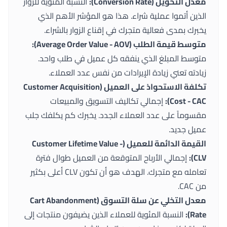
معدل التحويل (Conversion Rate):
النسبة المئوية للزوار
الذين أتموا عملية شراء. هذا هو المؤشر الأهم الذي
يخبرك بمدى فعالية متجرك في إقناع الزوار بالشراء.
متوسط قيمة الطلب (Average Order Value - AOV):
متوسط المبلغ الذي ينفقه كل عميل في طلب واحد.
زيادته تعني زيادة الإيرادات من نفس عدد العملاء.
تكلفة الاستحواذ على العميل (Customer Acquisition
Cost - CAC):
إجمالي تكاليف التسويق والمبيعات
مقسوماً على عدد العملاء الجدد. يخبرك كم يكلفك جلب
عميل جديد.
القيمة الدائمة للعميل (Customer Lifetime Value -
CLV):
إجمالي الأرباح المتوقعة من العميل طوال فترة
تعامله مع متجرك. الهدف هو أن تكون CLV أعلى بكثير
من CAC.
معدل التخلي عن سلة التسوق (Cart Abandonment
Rate):
النسبة المئوية للعملاء الذين يضيفون منتجات إلى