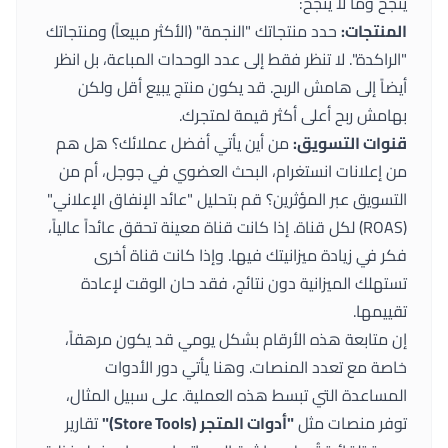
ينجح وما لا ينجح:
المنتجات:
حدد منتجاتك "النجمة" (الأكثر مبيعاً) ومنتجاتك
"الراكدة". لا تنظر فقط إلى عدد الوحدات المباعة، بل انظر
أيضاً إلى هامش الربح. قد يكون منتج يبيع أقل ولكن
بهامش ربح أعلى أكثر قيمة لمتجرك.
قنوات التسويق:
من أين يأتي أفضل عملائك؟ هل هم
من إعلانات انستغرام، البحث العضوي في جوجل، أم من
التسويق عبر المؤثرين؟ قم بتحليل "عائد الإنفاق الإعلاني"
(ROAS) لكل قناة. إذا كانت قناة معينة تحقق عائداً عالياً،
فكر في زيادة ميزانيتك فيها. وإذا كانت قناة أخرى
تستهلك الميزانية دون نتائج، فقد حان الوقت لإعادة
تقييمها.
إن متابعة هذه الأرقام بشكل يومي قد يكون مرهقاً،
خاصة مع تعدد المنصات. وهنا يأتي دور الأدوات
المساعدة التي تبسط هذه العملية. على سبيل المثال،
توفر منصات مثل
"أدوات المتجر (Store Tools)"
تقارير