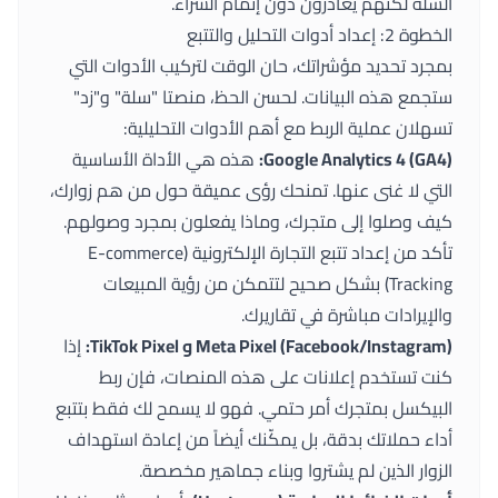
السلة لكنهم يغادرون دون إتمام الشراء.
الخطوة 2: إعداد أدوات التحليل والتتبع
بمجرد تحديد مؤشراتك، حان الوقت لتركيب الأدوات التي
ستجمع هذه البيانات. لحسن الحظ، منصتا "سلة" و"زد"
تسهلان عملية الربط مع أهم الأدوات التحليلية:
Google Analytics 4 (GA4):
هذه هي الأداة الأساسية
التي لا غنى عنها. تمنحك رؤى عميقة حول من هم زوارك،
كيف وصلوا إلى متجرك، وماذا يفعلون بمجرد وصولهم.
تأكد من إعداد تتبع التجارة الإلكترونية (E-commerce
Tracking) بشكل صحيح لتتمكن من رؤية المبيعات
والإيرادات مباشرة في تقاريرك.
Meta Pixel (Facebook/Instagram) و TikTok Pixel:
إذا
كنت تستخدم إعلانات على هذه المنصات، فإن ربط
البيكسل بمتجرك أمر حتمي. فهو لا يسمح لك فقط بتتبع
أداء حملاتك بدقة، بل يمكّنك أيضاً من إعادة استهداف
الزوار الذين لم يشتروا وبناء جماهير مخصصة.