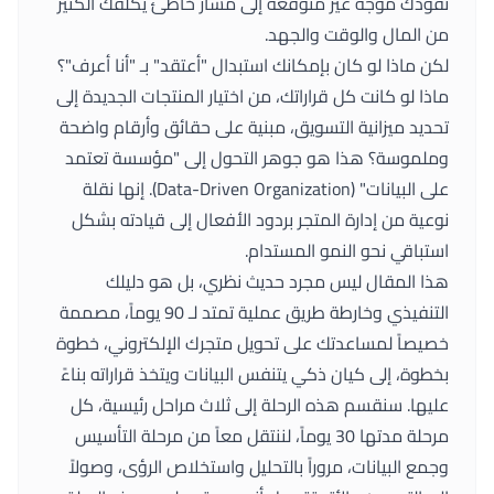
تقودك موجة غير متوقعة إلى مسار خاطئ يكلفك الكثير
من المال والوقت والجهد.
لكن ماذا لو كان بإمكانك استبدال "أعتقد" بـ "أنا أعرف"؟
ماذا لو كانت كل قراراتك، من اختيار المنتجات الجديدة إلى
تحديد ميزانية التسويق، مبنية على حقائق وأرقام واضحة
وملموسة؟ هذا هو جوهر التحول إلى "مؤسسة تعتمد
على البيانات" (Data-Driven Organization). إنها نقلة
نوعية من إدارة المتجر بردود الأفعال إلى قيادته بشكل
استباقي نحو النمو المستدام.
هذا المقال ليس مجرد حديث نظري، بل هو دليلك
التنفيذي وخارطة طريق عملية تمتد لـ 90 يوماً، مصممة
خصيصاً لمساعدتك على تحويل متجرك الإلكتروني، خطوة
بخطوة، إلى كيان ذكي يتنفس البيانات ويتخذ قراراته بناءً
عليها. سنقسم هذه الرحلة إلى ثلاث مراحل رئيسية، كل
مرحلة مدتها 30 يوماً، لننتقل معاً من مرحلة التأسيس
وجمع البيانات، مروراً بالتحليل واستخلاص الرؤى، وصولاً