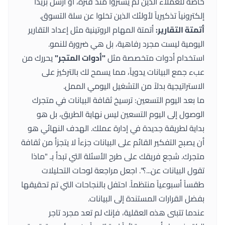
خاصة للعملاء الذين لم يشتروا منذ فترة، أو أرسل بريداً
إلكترونياً تذكيرياً لأولئك الذين تخلوا عن سلة التسوق.
أتمتة التقارير:
أتمتة المهام الروتينية مثل إعداد التقارير
اليومية ليست مجرد رفاهية، بل هي ضرورة للنمو.
استخدام أدوات متخصصة مثل
"
أدوات المتجر
"
يحررك من
عبء جمع البيانات يدوياً، مما يسمح لك بالتركيز على
الاستراتيجية بدلاً من التشغيل اليومي الممل.
ما بعد اليوم التسعين: ترسيخ ثقافة البيانات في متجرك
الوصول إلى اليوم التسعين ليس نهاية الطريق، بل هو
بداية لطريقة جديدة في إدارة عملك. الهدف النهائي هو
أن يصبح التفكير القائم على البيانات جزءاً لا يتجزأ من ثقافة
متجرك. شجع فريقك على طرح الأسئلة التي تبدأ بـ "ماذا
تقول البيانات عن...؟". اجعل مراجعة لوحات التحليلات
طقساً أسبوعياً منتظماً. احتفل بالنجاحات التي تم تحقيقها
بفضل القرارات المستندة إلى البيانات.
عندما تتبنى هذه العقلية، فإنك لم تعد مجرد تاجر