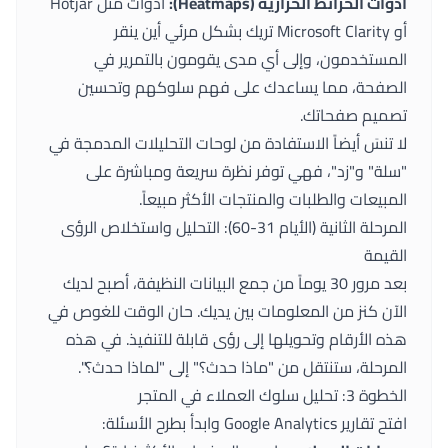
أدوات الخرائط الحرارية (Heatmaps):
أدوات مثل Hotjar
أو Microsoft Clarity تريك بشكل مرئي أين ينقر
المستخدمون، وإلى أي مدى يقومون بالتمرير في
الصفحة، مما يساعدك على فهم سلوكهم وتحسين
تصميم صفحاتك.
لا تنسَ أيضاً الاستفادة من لوحات التحليلات المدمجة في
"سلة" و"زد"، فهي توفر نظرة سريعة ومباشرة على
المبيعات والطلبات والمنتجات الأكثر مبيعاً.
المرحلة الثانية (الأيام 31-60): التحليل واستخلاص الرؤى
القيمة
بعد مرور 30 يوماً من جمع البيانات النظيفة، أصبح لديك
الآن كنز من المعلومات بين يديك. حان الوقت للغوص في
هذه الأرقام وتحويلها إلى رؤى قابلة للتنفيذ. في هذه
المرحلة، ستنتقل من "ماذا حدث؟" إلى "لماذا حدث؟".
الخطوة 3: تحليل سلوك العملاء في المتجر
افتح تقارير Google Analytics وابدأ بطرح الأسئلة: