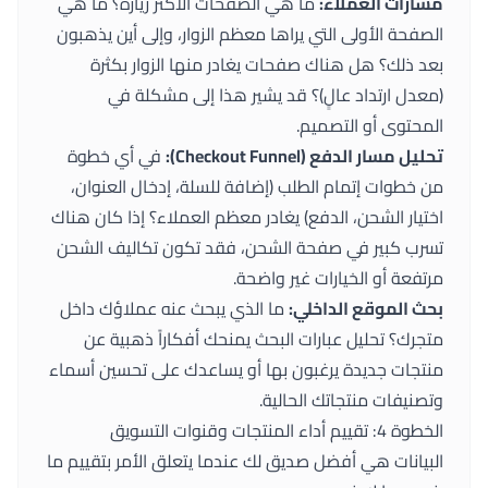
مسارات العملاء:
ما هي الصفحات الأكثر زيارة؟ ما هي
الصفحة الأولى التي يراها معظم الزوار، وإلى أين يذهبون
بعد ذلك؟ هل هناك صفحات يغادر منها الزوار بكثرة
(معدل ارتداد عالٍ)؟ قد يشير هذا إلى مشكلة في
المحتوى أو التصميم.
تحليل مسار الدفع (Checkout Funnel):
في أي خطوة
من خطوات إتمام الطلب (إضافة للسلة، إدخال العنوان،
اختيار الشحن، الدفع) يغادر معظم العملاء؟ إذا كان هناك
تسرب كبير في صفحة الشحن، فقد تكون تكاليف الشحن
مرتفعة أو الخيارات غير واضحة.
بحث الموقع الداخلي:
ما الذي يبحث عنه عملاؤك داخل
متجرك؟ تحليل عبارات البحث يمنحك أفكاراً ذهبية عن
منتجات جديدة يرغبون بها أو يساعدك على تحسين أسماء
وتصنيفات منتجاتك الحالية.
الخطوة 4: تقييم أداء المنتجات وقنوات التسويق
البيانات هي أفضل صديق لك عندما يتعلق الأمر بتقييم ما