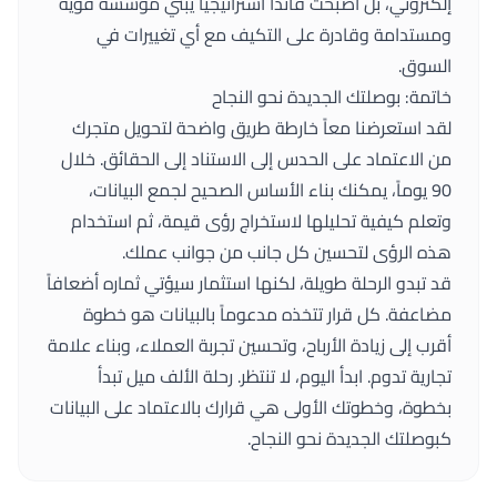
إلكتروني، بل أصبحت قائداً استراتيجياً يبني مؤسسة قوية
ومستدامة وقادرة على التكيف مع أي تغييرات في
السوق.
خاتمة: بوصلتك الجديدة نحو النجاح
لقد استعرضنا معاً خارطة طريق واضحة لتحويل متجرك
من الاعتماد على الحدس إلى الاستناد إلى الحقائق. خلال
90 يوماً، يمكنك بناء الأساس الصحيح لجمع البيانات،
وتعلم كيفية تحليلها لاستخراج رؤى قيمة، ثم استخدام
هذه الرؤى لتحسين كل جانب من جوانب عملك.
قد تبدو الرحلة طويلة، لكنها استثمار سيؤتي ثماره أضعافاً
مضاعفة. كل قرار تتخذه مدعوماً بالبيانات هو خطوة
أقرب إلى زيادة الأرباح، وتحسين تجربة العملاء، وبناء علامة
تجارية تدوم. ابدأ اليوم، لا تنتظر. رحلة الألف ميل تبدأ
بخطوة، وخطوتك الأولى هي قرارك بالاعتماد على البيانات
كبوصلتك الجديدة نحو النجاح.