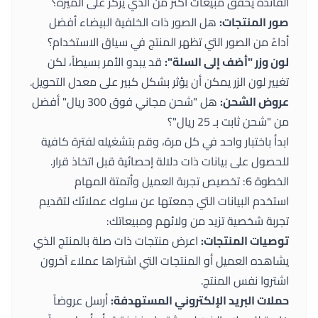
الفائدة يحقق مبيعات أكثر من الذي يركز على الميزة؟
صور المنتجات:
هل الصور ذات الخلفية البيضاء أفضل
أداءً من الصور التي تظهر المنتج في سياق الاستخدام؟
لون وزر "أضف إلى السلة":
قد يبدو الأمر بسيطاً، لكن
تغيير لون الزر يمكن أن يؤثر بشكل كبير على معدل التحويل.
عروض الشحن:
هل "شحن مجاني فوق 300 ريال" أفضل
من "شحن ثابت بـ 25 ريال"؟
ابدأ باختبار واحد في كل مرة، وقم بتشغيله لفترة كافية
للحصول على بيانات ذات دلالة إحصائية قبل اتخاذ قرار.
الخطوة 6: تخصيص تجربة العميل وأتمتة المهام
استخدم البيانات التي جمعتها عن سلوك عملائك لتقديم
تجربة شخصية تزيد من ولائهم ومبيعاتك:
توصيات المنتجات:
اعرض منتجات ذات صلة بالمنتج الذي
يشاهده العميل أو المنتجات التي اشتراها عملاء آخرون
اشتروا نفس المنتج.
حملات البريد الإلكتروني المستهدفة:
أرسل عروضاً