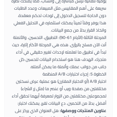
يومية تلقائية تُرسل مباشرة إلى واتساب، مما يمنحك نظرة
سريعة على أهم المقاييس مثل المبيعات وعدد الطلبات
دون الحاجة لتسجيل الدخول إلى لوحات تحكم معقدة.
هذا يوفر وقتاً ثميناً يمكنك استثماره في التحليل الفعلي
واتخاذ القرار بدلاً من جمع البيانات.
المرحلة الثالثة (الأيام 61-90): التطبيق، التحسين، والأتمتة
أنت الآن مسلح بالرؤى. هذه هي المرحلة الأكثر إثارة، حيث
تبدأ في تطبيق ما تعلمته لإحداث تغيير حقيقي في أداء
متجرك. الهدف هنا هو استخدام البيانات لتحسين كل
جانب من جوانب عملك وأتمتة ما يمكن أتمتته.
الخطوة 5: إجراء اختبارات A/B المنظمة
اختبار A/B (أو الاختبار المقارن) هو عملية عرض نسختين
مختلفتين من صفحة ويب أو عنصر ما (مثل زر الشراء)
لمجموعتين مختلفتين من الزوار لمعرفة أيهما تحقق أداء
أفضل. بدلاً من التخمين، دع البيانات تقرر. يمكنك اختبار:
عناوين المنتجات ووصفها:
هل العنوان الذي يركز على