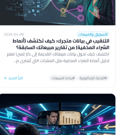
التسويق والمبيعات
2026-04-09
التنقيب في بيانات متجرك: كيف تكتشف (أنماط
الشراء المخفية) من تقارير مبيعاتك السابقة؟
اكتشف كيف تحول بيانات مبيعاتك القديمة إلى كنز ثمين! تعلم
تحليل أنماط الشراء المخفية مثل المنتجات التي تُشترى م...
#التجارة الإلكترونية
#زيادة المبيعات
اقرأ المزيد ←