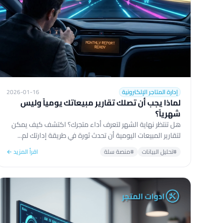
إدارة المتاجر الإلكترونية
2026-01-16
لماذا يجب أن تصلك تقارير مبيعاتك يومياً وليس
شهرياً؟
هل تنتظر نهاية الشهر لتعرف أداء متجرك؟ اكتشف كيف يمكن
لتقارير المبيعات اليومية أن تحدث ثورة في طريقة إدارتك لم...
#تحليل البيانات
#منصة سلة
اقرأ المزيد ←