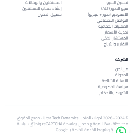
تحسين السيو
المستقلون والوكالات
سيو الصور (ALT)
إنشاء حساب للمستقلين
الاستوديو (صور + فيديو)
تسجيل الدخول
التواصل الاجتماعي
العمليات الجماعية
تحديث الأسعار
المستشار الذكي
التقارير والأرباح
الشركة
من نحن
المدونة
الأسئلة الشائعة
سياسة الخصوصية
الشروط والأحكام
© 2024–2026
ادوات المتجر
·
Ultra Tech Dynamics
· جميع الحقوق
محفوظة · هذا الموقع محمي بواسطة reCAPTCHA وتطبّق
سياسة
الخصوصية
و
شروط الخدمة
الخاصة بـ Google