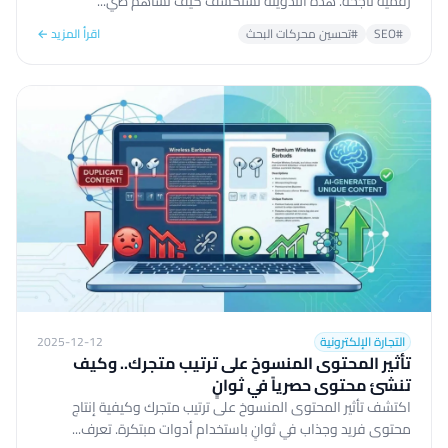
رقمية ناجحة. هذه التدوينة تستكشف كيف تساهم صي...
#SEO
#تحسين محركات البحث
اقرأ المزيد ←
التجارة الإلكترونية
2025-12-12
تأثير المحتوى المنسوخ على ترتيب متجرك.. وكيف
تنشئ محتوى حصرياً في ثوانٍ
اكتشف تأثير المحتوى المنسوخ على ترتيب متجرك وكيفية إنتاج
محتوى فريد وجذاب في ثوانٍ باستخدام أدوات مبتكرة. تعرف...