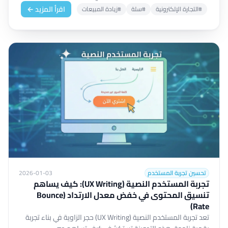
اقرأ المزيد ←
#التجارة الإلكترونية
#سلة
#زيادة المبيعات
تحسين تجربة المستخدم
2026-01-03
تجربة المستخدم النصية (UX Writing): كيف يساهم
تنسيق المحتوى في خفض معدل الارتداد (Bounce
Rate)
تعد تجربة المستخدم النصية (UX Writing) حجر الزاوية في بناء تجربة