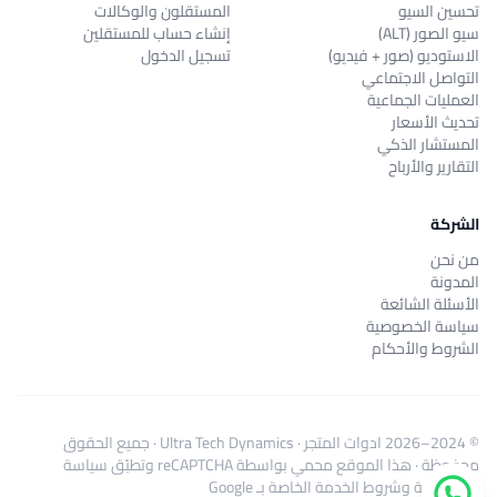
تحسين السيو
المستقلون والوكالات
سيو الصور (ALT)
إنشاء حساب للمستقلين
الاستوديو (صور + فيديو)
تسجيل الدخول
التواصل الاجتماعي
العمليات الجماعية
تحديث الأسعار
المستشار الذكي
التقارير والأرباح
الشركة
من نحن
المدونة
الأسئلة الشائعة
سياسة الخصوصية
الشروط والأحكام
© 2024–2026
ادوات المتجر
·
Ultra Tech Dynamics
· جميع الحقوق
محفوظة · هذا الموقع محمي بواسطة reCAPTCHA وتطبّق
سياسة
الخصوصية
و
شروط الخدمة
الخاصة بـ Google