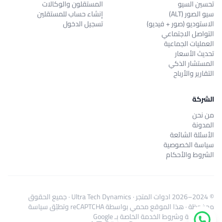
تحسين السيو
المستقلون والوكالات
سيو الصور (ALT)
إنشاء حساب للمستقلين
الاستوديو (صور + فيديو)
تسجيل الدخول
التواصل الاجتماعي
العمليات الجماعية
تحديث الأسعار
المستشار الذكي
التقارير والأرباح
الشركة
من نحن
المدونة
الأسئلة الشائعة
سياسة الخصوصية
الشروط والأحكام
© 2024–2026
ادوات المتجر
·
Ultra Tech Dynamics
· جميع الحقوق
محفوظة · هذا الموقع محمي بواسطة reCAPTCHA وتطبّق
سياسة
الخصوصية
و
شروط الخدمة
الخاصة بـ Google