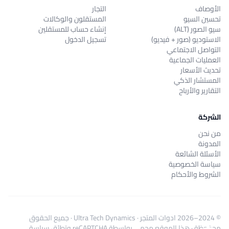
الأوصاف
التجار
تحسين السيو
المستقلون والوكالات
سيو الصور (ALT)
إنشاء حساب للمستقلين
الاستوديو (صور + فيديو)
تسجيل الدخول
التواصل الاجتماعي
العمليات الجماعية
تحديث الأسعار
المستشار الذكي
التقارير والأرباح
الشركة
من نحن
المدونة
الأسئلة الشائعة
سياسة الخصوصية
الشروط والأحكام
© 2024–2026
ادوات المتجر
·
Ultra Tech Dynamics
· جميع الحقوق
محفوظة · هذا الموقع محمي بواسطة reCAPTCHA وتطبّق
سياسة