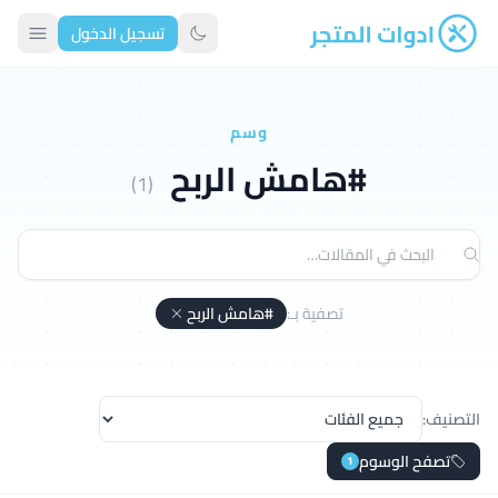
تسجيل الدخول
ادوات المتجر
تبديل الوضع الداكن
وسم
#هامش الربح
(1)
تصفية بـ:
#هامش الربح
التصنيف:
تصفح الوسوم
1