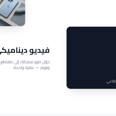
فيديو ديناميكي
حوّل صور منتجاتك إلى مقاطع ف
وتويتر — بنقرة واحدة.
صطناعي