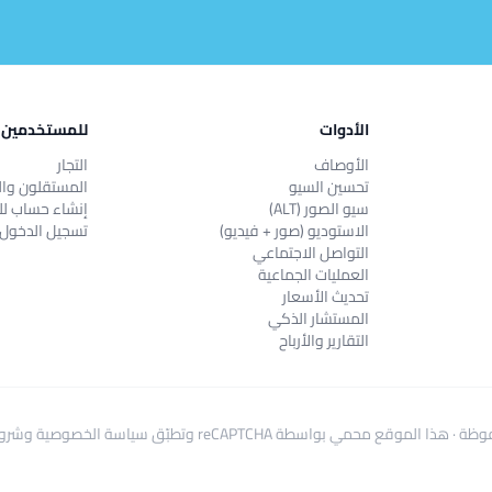
الأدوات
للمستخدمين
الأوصاف
التجار
تحسين السيو
المستقلون وال
سيو الصور (ALT)
إنشاء حساب لل
الاستوديو (صور + فيديو)
تسجيل الدخول
التواصل الاجتماعي
العمليات الجماعية
تحديث الأسعار
المستشار الذكي
التقارير والأرباح
هذا الموقع محمي بواسطة reCAPTCHA وتطبّق
سياسة الخصوصية
و
شروط