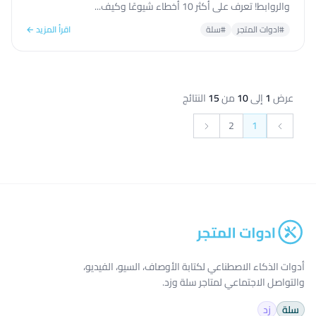
والروابط! تعرف على أكثر 10 أخطاء شيوعًا وكيف...
#ادوات المتجر
#سلة
اقرأ المزيد ←
عرض
1
إلى
10
من
15
النتائج
2
1
التالي &raquo;
&laquo; السابق
أدوات الذكاء الاصطناعي لكتابة الأوصاف، السيو، الفيديو،
والتواصل الاجتماعي لمتاجر سلة وزد.
سلة
زد