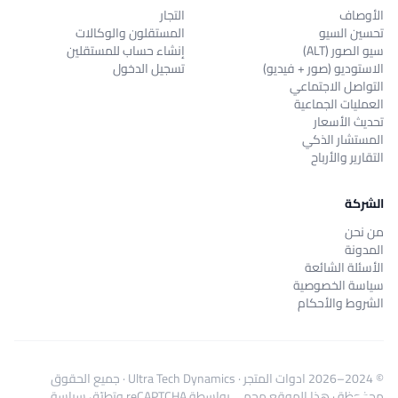
الأوصاف
التجار
تحسين السيو
المستقلون والوكالات
سيو الصور (ALT)
إنشاء حساب للمستقلين
الاستوديو (صور + فيديو)
تسجيل الدخول
التواصل الاجتماعي
العمليات الجماعية
تحديث الأسعار
المستشار الذكي
التقارير والأرباح
الشركة
من نحن
المدونة
الأسئلة الشائعة
سياسة الخصوصية
الشروط والأحكام
© 2024–2026
ادوات المتجر
·
Ultra Tech Dynamics
· جميع الحقوق
محفوظة · هذا الموقع محمي بواسطة reCAPTCHA وتطبّق
سياسة