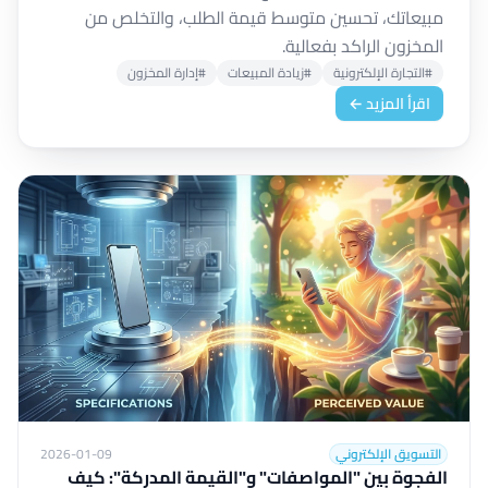
مبيعاتك، تحسين متوسط قيمة الطلب، والتخلص من
المخزون الراكد بفعالية.
#التجارة الإلكترونية
#زيادة المبيعات
#إدارة المخزون
اقرأ المزيد ←
التسويق الإلكتروني
2026-01-09
الفجوة بين "المواصفات" و"القيمة المدركة": كيف