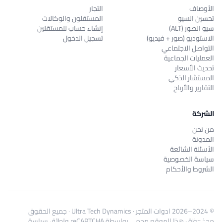
الأوصاف
التجار
تحسين السيو
المستقلون والوكالات
سيو الصور (ALT)
إنشاء حساب للمستقلين
الاستوديو (صور + فيديو)
تسجيل الدخول
التواصل الاجتماعي
العمليات الجماعية
تحديث الأسعار
المستشار الذكي
التقارير والأرباح
الشركة
من نحن
المدونة
الأسئلة الشائعة
سياسة الخصوصية
الشروط والأحكام
© 2024–2026
ادوات المتجر
·
Ultra Tech Dynamics
· جميع الحقوق
محفوظة · هذا الموقع محمي بواسطة reCAPTCHA وتطبّق
سياسة