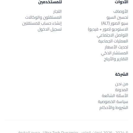
الأدوات
للمستخدمين
الأوصاف
التجار
تحسين السيو
المستقلون والوكالات
سيو الصور (ALT)
إنشاء حساب للمستقلين
الاستوديو (صور + فيديو)
تسجيل الدخول
التواصل الاجتماعي
العمليات الجماعية
تحديث الأسعار
المستشار الذكي
التقارير والأرباح
الشركة
من نحن
المدونة
الأسئلة الشائعة
سياسة الخصوصية
الشروط والأحكام
© 2024–2026
ادوات المتجر
·
Ultra Tech Dynamics
· جميع الحقوق