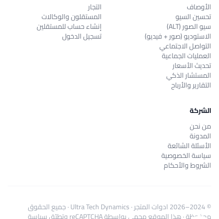
الأوصاف
التجار
تحسين السيو
المستقلون والوكالات
سيو الصور (ALT)
إنشاء حساب للمستقلين
الاستوديو (صور + فيديو)
تسجيل الدخول
التواصل الاجتماعي
العمليات الجماعية
تحديث الأسعار
المستشار الذكي
التقارير والأرباح
الشركة
من نحن
المدونة
الأسئلة الشائعة
سياسة الخصوصية
الشروط والأحكام
© 2024–2026
ادوات المتجر
·
Ultra Tech Dynamics
· جميع الحقوق
محفوظة · هذا الموقع محمي بواسطة reCAPTCHA وتطبّق
سياسة