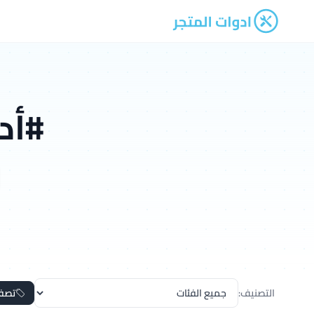
ادوات المتجر
#أد
التصنيف:
تصف