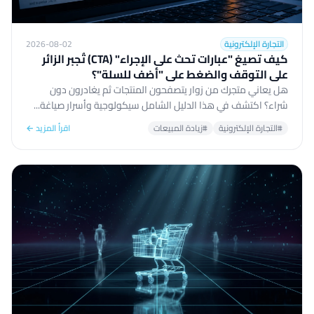
التجارة الإلكترونية
2026-08-02
كيف تصيغ "عبارات تحث على الإجراء" (CTA) تُجبر الزائر
على التوقف والضغط على "أضف للسلة"؟
هل يعاني متجرك من زوار يتصفحون المنتجات ثم يغادرون دون
شراء؟ اكتشف في هذا الدليل الشامل سيكولوجية وأسرار صياغة...
#التجارة الإلكترونية
#زيادة المبيعات
اقرأ المزيد ←