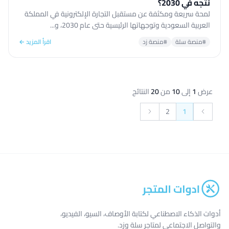
نتجه في 2030؟
لمحة سريعة ومكثفة عن مستقبل التجارة الإلكترونية في المملكة
العربية السعودية وتوجهاتها الرئيسية حتى عام 2030، و...
#منصة سلة
#منصة زد
اقرأ المزيد ←
عرض
1
إلى
10
من
20
النتائج
2
1
التالي &raquo;
&laquo; السابق
أدوات الذكاء الاصطناعي لكتابة الأوصاف، السيو، الفيديو،
والتواصل الاجتماعي لمتاجر سلة وزد.