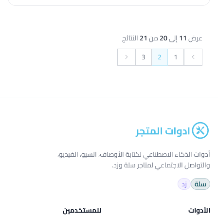
عرض
11
إلى
20
من
21
النتائج
3
2
1
التالي &raquo;
&laquo; السابق
أدوات الذكاء الاصطناعي لكتابة الأوصاف، السيو، الفيديو،
والتواصل الاجتماعي لمتاجر سلة وزد.
سلة
زد
الأدوات
للمستخدمين