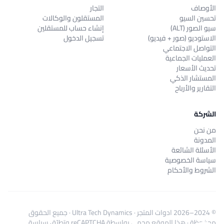
الأوصاف
التجار
تحسين السيو
المستقلون والوكالات
سيو الصور (ALT)
إنشاء حساب للمستقلين
الاستوديو (صور + فيديو)
تسجيل الدخول
التواصل الاجتماعي
العمليات الجماعية
تحديث الأسعار
المستشار الذكي
التقارير والأرباح
الشركة
من نحن
المدونة
الأسئلة الشائعة
سياسة الخصوصية
الشروط والأحكام
© 2024–2026
ادوات المتجر
·
Ultra Tech Dynamics
· جميع الحقوق
محفوظة · هذا الموقع محمي بواسطة reCAPTCHA وتطبّق
سياسة