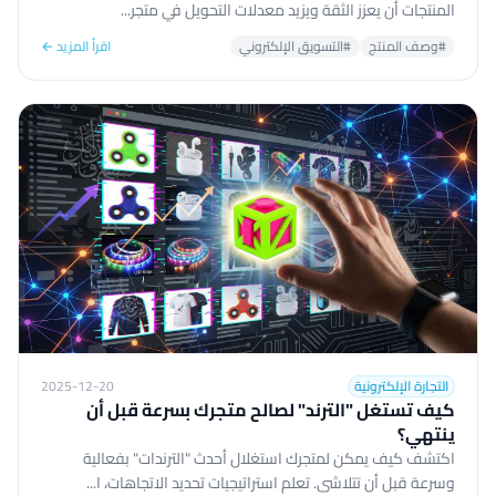
المنتجات أن يعزز الثقة ويزيد معدلات التحويل في متجر...
#وصف المنتج
#التسويق الإلكتروني
اقرأ المزيد ←
التجارة الإلكترونية
2025-12-20
كيف تستغل "الترند" لصالح متجرك بسرعة قبل أن
ينتهي؟
اكتشف كيف يمكن لمتجرك استغلال أحدث "الترندات" بفعالية
وسرعة قبل أن تتلاشى. تعلم استراتيجيات تحديد الاتجاهات، ا...