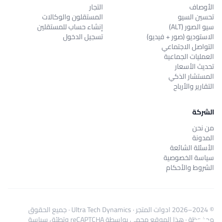
الأوصاف
التجار
تحسين السيو
المستقلون والوكالات
سيو الصور (ALT)
إنشاء حساب للمستقلين
الاستوديو (صور + فيديو)
تسجيل الدخول
التواصل الاجتماعي
العمليات الجماعية
تحديث الأسعار
المستشار الذكي
التقارير والأرباح
الشركة
من نحن
المدونة
الأسئلة الشائعة
سياسة الخصوصية
الشروط والأحكام
© 2024–2026
ادوات المتجر
·
Ultra Tech Dynamics
· جميع الحقوق
محفوظة · هذا الموقع محمي بواسطة reCAPTCHA وتطبّق
سياسة