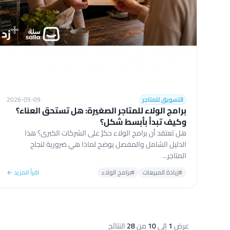
التسويق للمتاجر
2026-05-09
برامج الولاء للمتاجر الصغيرة: هل تستحق العناء؟
وكيف تبدأ بأبسط شكل؟
هل تعتقد أن برامج الولاء حكرٌ على الشركات الكبرى؟ هذا
الدليل الشامل والمفصل يوضح لماذا هي ضرورية لنجاح
المتاجر...
#زيادة المبيعات
#برامج الولاء
اقرأ المزيد ←
عرض
1
إلى
10
من
28
النتائج