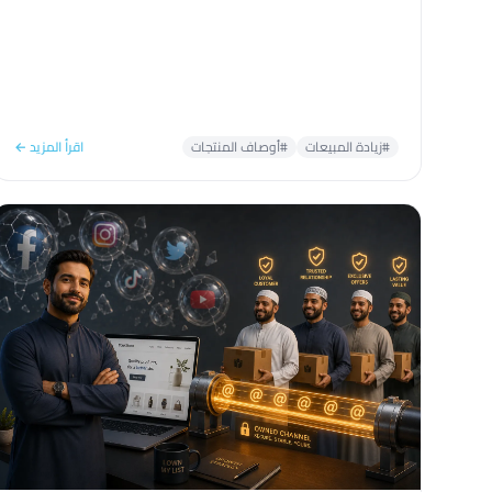
#زيادة المبيعات
#أوصاف المنتجات
اقرأ المزيد ←