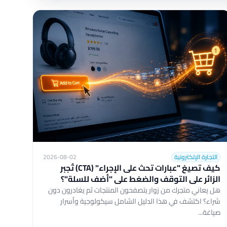
التجارة الإلكترونية
2026-08-02
كيف تصيغ "عبارات تحث على الإجراء" (CTA) تُجبر
الزائر على التوقف والضغط على "أضف للسلة"؟
هل يعاني متجرك من زوار يتصفحون المنتجات ثم يغادرون دون
شراء؟ اكتشف في هذا الدليل الشامل سيكولوجية وأسرار
صياغة...