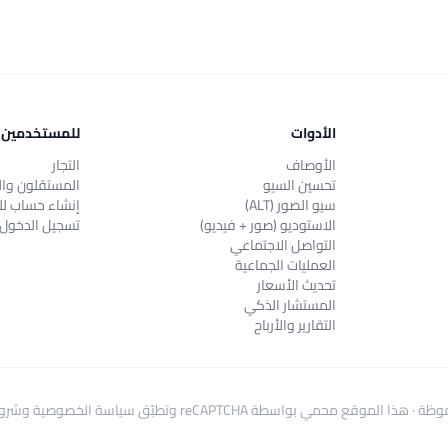
الأدوات
للمستخدمين
الأوصاف
التجار
تحسين السيو
المستقلون وال
سيو الصور (ALT)
إنشاء حساب لل
الاستوديو (صور + فيديو)
تسجيل الدخول
التواصل الاجتماعي
العمليات الجماعية
تحديث الأسعار
المستشار الذكي
التقارير والأرباح
هذا الموقع محمي بواسطة reCAPTCHA وتطبّق
سياسة الخصوصية
و
شروط