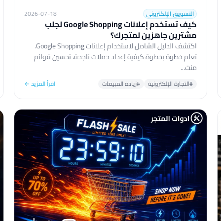
التسويق الإلكتروني
2026-07-18
كيف تستخدم إعلانات Google Shopping لجلب
مشترين جاهزين لمتجرك؟
اكتشف الدليل الشامل لاستخدام إعلانات Google Shopping.
تعلم خطوة بخطوة كيفية إعداد حملات ناجحة، تحسين قوائم
منت...
#التجارة الإلكترونية
#زيادة المبيعات
اقرأ المزيد ←