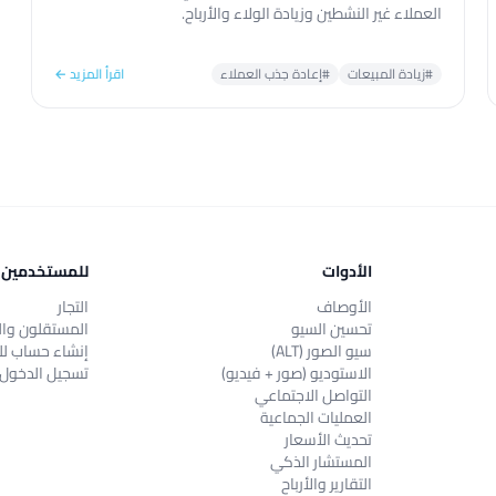
العملاء غير النشطين وزيادة الولاء والأرباح.
#زيادة المبيعات
#إعادة جذب العملاء
اقرأ المزيد ←
الأدوات
للمستخدمين
الأوصاف
التجار
تحسين السيو
المستقلون وال
سيو الصور (ALT)
إنشاء حساب لل
الاستوديو (صور + فيديو)
تسجيل الدخول
التواصل الاجتماعي
العمليات الجماعية
تحديث الأسعار
المستشار الذكي
التقارير والأرباح