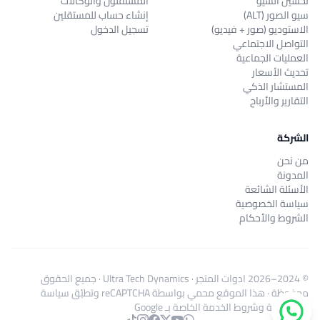
تحسين السيو
المستقلون والوكالات
سيو الصور (ALT)
إنشاء حساب للمستقلين
الاستوديو (صور + فيديو)
تسجيل الدخول
التواصل الاجتماعي
العمليات الجماعية
تحديث الأسعار
المستشار الذكي
التقارير والأرباح
الشركة
من نحن
المدونة
الأسئلة الشائعة
سياسة الخصوصية
الشروط والأحكام
© 2024–2026
ادوات المتجر
·
Ultra Tech Dynamics
· جميع الحقوق
محفوظة · هذا الموقع محمي بواسطة reCAPTCHA وتطبّق
سياسة
الخصوصية
و
شروط الخدمة
الخاصة بـ Google