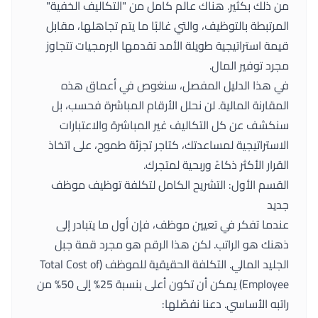
من ذلك بكثير. هناك عالم كامل من "التكاليف الخفية"
المرتبطة بالتوظيف، والتي غالبًا ما يتم تجاهلها، مقابل
قيمة استراتيجية طويلة الأمد تقدمها البرمجيات تتجاوز
مجرد توفير المال.
في هذا الدليل المفصل، سنغوص في أعماق هذه
المقارنة المالية. لن نحلل الأرقام المباشرة فحسب، بل
سنكشف عن كل التكاليف غير المباشرة والاعتبارات
الاستراتيجية لمساعدتك، كتاجر تجزئة طموح، على اتخاذ
القرار الأكثر ذكاءً وربحية لمتجرك.
القسم الأول: التشريح الكامل لتكلفة توظيف موظف
جديد
عندما تفكر في تعيين موظف، فإن أول ما يتبادر إلى
ذهنك هو الراتب. لكن هذا الرقم هو مجرد قمة جبل
الجليد المالي. التكلفة الحقيقية للموظف (Total Cost of
Employee) يمكن أن تكون أعلى بنسبة 25% إلى 50% من
راتبه الأساسي. دعنا نفصّلها: