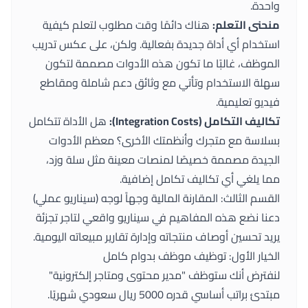
واحدة.
منحنى التعلم:
هناك دائمًا وقت مطلوب لتعلم كيفية
استخدام أي أداة جديدة بفعالية. ولكن، على عكس تدريب
الموظف، غالبًا ما تكون هذه الأدوات مصممة لتكون
سهلة الاستخدام وتأتي مع وثائق دعم شاملة ومقاطع
فيديو تعليمية.
تكاليف التكامل (Integration Costs):
هل الأداة تتكامل
بسلاسة مع متجرك وأنظمتك الأخرى؟ معظم الأدوات
الجيدة مصممة خصيصًا لمنصات معينة مثل سلة وزد،
مما يلغي أي تكاليف تكامل إضافية.
القسم الثالث: المقارنة المالية وجهاً لوجه (سيناريو عملي)
دعنا نضع هذه المفاهيم في سيناريو واقعي لتاجر تجزئة
يريد تحسين أوصاف منتجاته وإدارة تقارير مبيعاته اليومية.
الخيار الأول: توظيف موظف بدوام كامل
لنفترض أنك ستوظف "مدير محتوى ومتاجر إلكترونية"
مبتدئ براتب أساسي قدره 5000 ريال سعودي شهريًا.