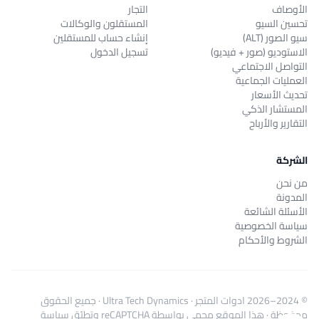
الأوصاف
التجار
تحسين السيو
المستقلون والوكالات
سيو الصور (ALT)
إنشاء حساب للمستقلين
الاستوديو (صور + فيديو)
تسجيل الدخول
التواصل الاجتماعي
العمليات الجماعية
تحديث الأسعار
المستشار الذكي
التقارير والأرباح
الشركة
من نحن
المدونة
الأسئلة الشائعة
سياسة الخصوصية
الشروط والأحكام
© 2024–2026
ادوات المتجر
·
Ultra Tech Dynamics
· جميع الحقوق
محفوظة · هذا الموقع محمي بواسطة reCAPTCHA وتطبّق
سياسة