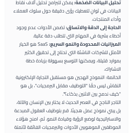
تحليل البيانات الضخمة:
يمكن للبرامج تحليل آلاف نقاط
البيانات في ثوانٍ لتعطيك رؤى دقيقة حول سلوك العملاء
وأداء المنتجات.
الحاجة إلى الدقة والاتساق:
تضمن الأدوات عدم وجود
أخطاء بشرية في المهام التي تتطلب دقة عالية.
الميزانيات المحدودة والنمو السريع:
SaaS هو الخيار
الأمثل للشركات الناشئة التي تحتاج إلى تحقيق الكثير
بموارد قليلة، ويمكنها التوسع بسهولة بزيادة خطة
الاشتراك.
الخاتمة: النموذج الهجين هو مستقبل التجارة الإلكترونية
النقاش ليس حقًا "التوظيف مقابل البرمجيات"، بل هو
"كيف ندمج بين الاثنين بذكاء؟".
التاجر الناجح في العصر الحديث لا يختار بين الإنسان والآلة،
بل يبني نموذج عمل هجينًا. قم بتوظيف العقول المبدعة
والاستراتيجية لوضع الرؤية وقيادة النمو. ثم، امنح هؤلاء
الموظفين الموهوبين الأدوات والبرمجيات الفائقة لأتمتة