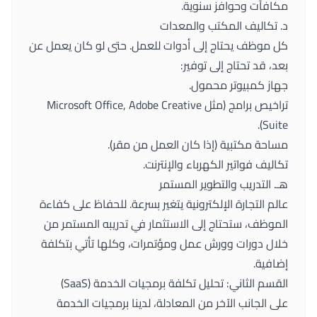
مكافآت وحوافز سنوية.
د. تكاليف المكتب والمعدات
كل موظف يحتاج إلى أدوات للعمل. حتى لو كان يعمل عن
بعد، قد تحتاج إلى توفير:
جهاز كمبيوتر محمول.
تراخيص برامج (مثل Microsoft Office, Adobe Creative
Suite).
مساحة مكتبية (إذا كان العمل من مقر).
تكاليف فواتير الكهرباء والإنترنت.
هـ. التدريب والتطوير المستمر
عالم التجارة الإلكترونية يتغير بسرعة. للحفاظ على كفاءة
الموظف، ستحتاج إلى الاستثمار في تدريبه المستمر من
خلال دورات وورش عمل ومؤتمرات، وكلها تأتي بتكلفة
إضافية.
القسم الثاني: تحليل تكلفة برمجيات الخدمة (SaaS)
على الجانب الآخر من المعادلة، لدينا برمجيات الخدمة