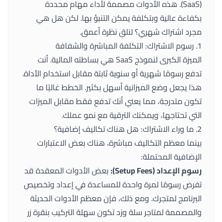
(SaaS). هذه الأدوات مصممة لأداء مهام محددة
بكفاءة عالية وبتكلفة يمكن التنبؤ بها. لكن هل هي
مجرد اشتراك شهري؟ لنلقِ نظرة أعمق.
1. رسوم الاشتراك: التكلفة المباشرة والشفافة
الميزة الكبرى لنموذج SaaS هي بساطته المالية. أنت
تدفع رسومًا شهرية أو سنوية ثابتة مقابل استخدام الأداة.
هذا يجعل وضع الميزانية أسهل بكثير. الخطط غالبًا ما
تكون متدرجة، مما يعني أنك تدفع فقط مقابل الميزات
التي تحتاجها، ويمكنك الترقية مع نمو عملك.
2. ما وراء الاشتراك: هل هناك تكاليف إضافية؟
بينما معظم التكاليف مباشرة، هناك بعض الاعتبارات
الإضافية المحتملة:
رسوم الإعداد (Setup Fees):
بعض الأدوات المعقدة قد
تفرض رسومًا لمرة واحدة للمساعدة في إعداد وتخصيص
البرنامج لمتجرك. ومع ذلك، فإن معظم الأدوات الحديثة
والمصممة لمتاجر سلة وزد تكون سهلة التركيب بنقرة زر