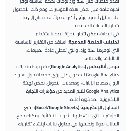
تُقدم منصات مثل سلة وزد لوحات تحكم أساسية توفر
نظرة عامة على بعض هذه المؤشرات. ومع ذلك، للحصول
على تحليل أعمق ورؤى أكثر تفصيلاً، قد تحتاج إلى ما
يتجاوز الأدوات المدمجة.
في البداية، يمكن لتجار التجزئة البدء باستخدام:
تحليلات المنصة المدمجة:
استفد من التقارير الأساسية
التي توفرها سلة وزد، والتي تغطي عادةً المبيعات،
الطلبات، والعملاء.
جوجل أناليتكس (Google Analytics):
قم بربط متجرك بـ
Google Analytics للحصول على رؤى مفصلة حول سلوك
الزوار، مصادر الزيارات، ومعدلات التحويل. يمكن تهيئة
Google Analytics لتتبع العديد من مؤشرات التجارة
الإلكترونية المذكورة أعلاه.
الجداول الإلكترونية (Excel/Google Sheets):
لتتبع
المؤشرات التي لا تغطيها الأدوات التلقائية، يمكنك جمع
البيانات يدويًا وتحليلها في جداول بيانات لإنشاء تقاريرك