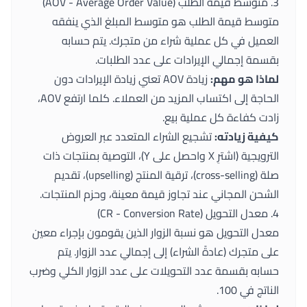
3. متوسط قيمة الطلب (AOV - Average Order Value)
متوسط قيمة الطلب هو متوسط المبلغ الذي ينفقه
العميل في كل عملية شراء من متجرك. يتم حسابه
بقسمة إجمالي الإيرادات على عدد الطلبات.
لماذا هو مهم:
زيادة AOV تعني زيادة الإيرادات دون
الحاجة إلى اكتساب المزيد من العملاء. كلما ارتفع AOV،
زادت كفاءة كل عملية بيع.
كيفية زيادته:
تشجيع الشراء المتعدد عبر العروض
الترويجية (اشترِ X واحصل على Y)، التوصية بمنتجات ذات
صلة (cross-selling)، ترقية المنتج (upselling)، تقديم
الشحن المجاني عند تجاوز قيمة معينة، وحزم المنتجات.
4. معدل التحويل (CR - Conversion Rate)
معدل التحويل هو نسبة الزوار الذين يقومون بإجراء معين
على متجرك (عادةً الشراء) إلى إجمالي عدد الزوار. يتم
حسابه بقسمة عدد التحويلات على عدد الزوار الكلي وضرب
الناتج في 100.