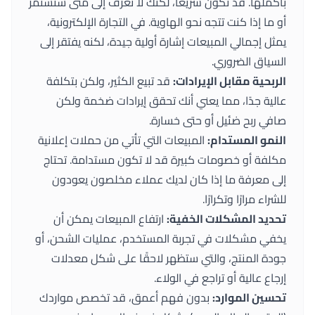
بأكملها. قد تكون سريعًا، لكنك لا تعرف إلى متى ستستمر
أو ما إذا كنت تتجه نحو الهاوية. في التجارة الإلكترونية،
يمثل إجمالي المبيعات إشارة أولية جيدة، لكنه يفتقر إلى
السياق الضروري.
الربحية مقابل الإيرادات:
قد تبيع الكثير، ولكن بتكلفة
عالية جدًا، مما يعني أنك تحقق إيرادات ضخمة ولكن
صافي ربح ضئيل أو حتى خسارة.
النمو المستدام:
المبيعات التي تأتي من حملات إعلانية
مكلفة أو خصومات كبيرة قد لا تكون مستدامة. تحتاج
إلى معرفة ما إذا كان لديك عملاء مخلصون يعودون
للشراء مرارًا وتكرارًا.
تحديد المشكلات الخفية:
ارتفاع المبيعات يمكن أن
يخفي مشكلات في تجربة المستخدم، عمليات الشحن، أو
جودة المنتج، والتي ستظهر لاحقًا على شكل معدلات
إرجاع عالية أو تراجع في الولاء.
تحسين الموارد:
بدون فهم أعمق، قد تخصص مواردك