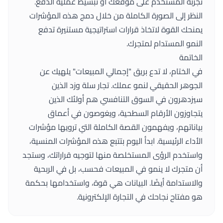
تجربة المستخدم على موقعك أو تبسيط عملية الدفع.
النظر إلى الصورة الكاملة من خلال دمج هذه المؤشرات
يمنحك القوة لاتخاذ قرارات استراتيجية مستنيرة تدفع
النمو المستدام لمتجرك.
الخاتمة
في الختام، لا تدع بريق "إجمالي المبيعات" يلهيك عن
الجوهر الحقيقي لنمو عملك. تجار سلة وزد الذين
سيزدهرون في السوق التنافسي هم أولئك الذين
يتجاوزون الأرقام السطحية، ويغوصون في أعماق
بياناتهم، ويفهمون القصة الكاملة التي ترويها مؤشرات
الأداء الرئيسية. ابدأ اليوم بتتبع هذه المؤشرات المنسية،
واستخدم الرؤى المستخلصة منها لتوجيه قراراتك، وستجد
أن متجرك لا ينمو في المبيعات فحسب، بل في الربحية
والاستدامة أيضًا. البيانات هي قوة، واستخدامها بحكمة
هو مفتاح نجاحك في التجارة الإلكترونية.