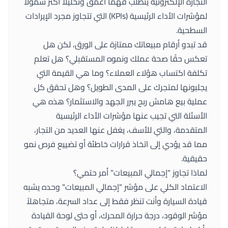
التجارة الإلكترونية يتطلب فهمًا أعمق وتحليلًا أكثر شمولًا
لمؤشرات الأداء الرئيسية (KPIs) التي تتجاوز مجرد الإيرادات
السطحية.
قد تبدو أرقام مبيعاتك ممتازة على الورق، لكن هل
تعكس حقًا صحة عملك ونموه المستقبلي؟ هل تعلم
تكلفة اكتساب هؤلاء العملاء؟ وما هي القيمة التي
يجلبونها لمتجرك على المدى الطويل؟ وهل تحقق كل
عملية بيع هامش ربح يبرر الجهد والاستثمار؟ هذه هي
الأسئلة التي تجيب عنها مؤشرات الأداء الرئيسية
المتقدمة، والتي للأسف، يغفل عنها العديد من التجار،
مما قد يؤدي إلى اتخاذ قرارات خاطئة أو تضييع فرص نمو
حقيقية.
لماذا تجاوز "إجمالي المبيعات" أمر حتمي؟
الاعتماد الكلي على مؤشر "إجمالي المبيعات" وحده يشبه
قيادة السيارة وأنت تنظر فقط إلى عداد السرعة، متجاهلاً
مؤشر الوقود، درجة حرارة المحرك، أو حتى لوحة القيادة