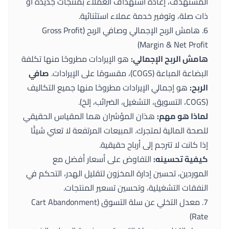
المستهدف، إعادة استهداف العملاء بمنتجات جديدة أو
ذات صلة، وتوفير خدمة عملاء استثنائية.
6. هامش الربح الإجمالي وصافي الربح (Gross Profit
Margin & Net Profit)
هامش الربح الإجمالي:
هو الإيرادات مطروحًا منها تكلفة
البضاعة المباعة (COGS)، مقسومًا على الإيرادات.
صافي
الربح:
هو إجمالي الإيرادات مطروحًا منها جميع التكاليف
(COGS، التسويق، التشغيل، الضرائب، إلخ).
لماذا هو مهم:
هذان المؤشران هما المقياس الحقيقي
للصحة المالية لمتجرك. المبيعات المرتفعة لا تعني شيئًا
إذا كانت لا تترجم إلى أرباح حقيقية.
كيفية تحسينه:
التفاوض على أسعار أفضل مع
الموردين، تحسين إدارة المخزون لتقليل الهدر، التحكم في
النفقات التشغيلية، وتحسين تسعير المنتجات.
7. معدل التخلي عن سلة التسوق (Cart Abandonment
Rate)