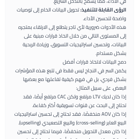
في الأداء، مما يسمح بالتدخل السريع.
الرؤى القابلة للتنفيذ:
تحويل البيانات الخام إلى توصيات
واضحة لتحسين الأداء.
هذه الأدوات ضرورية لأي تاجر يتطلع إلى الارتقاء بمتجره
إلى المستوى التالي من خلال اتخاذ قرارات مبنية على
البيانات، وتحسين استراتيجيات التسويق، وزيادة الربحية
بشكل مستدام.
دمج البيانات لاتخاذ قرارات أفضل
يكمن السر في النجاح ليس فقط في تتبع هذه المؤشرات
بشكل فردي، بل في فهم كيفية تفاعلها مع بعضها
البعض. على سبيل المثال:
إذا كان لديك LTV مرتفع ولكن CAC مرتفع أيضًا، فقد
تحتاج إلى البحث عن قنوات تسويقية أكثر كفاءة.
إذا كان AOV منخفضًا، فقد تحتاج إلى تحسين استراتيجيات
البيع العابر (cross-selling) والبيع التصعيدي (upselling).
إذا كان معدل التحويل منخفضًا، فربما تحتاج إلى تحسين