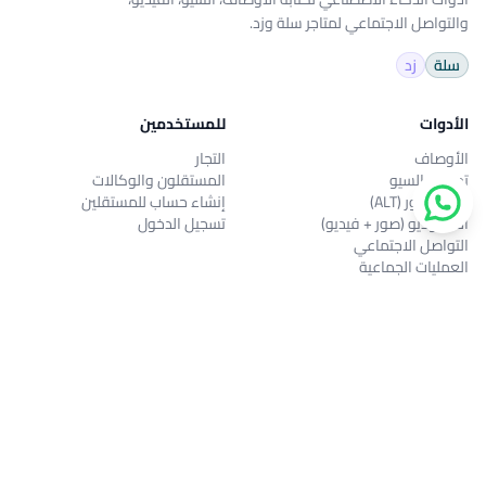
والتواصل الاجتماعي لمتاجر سلة وزد.
سلة
زد
الأدوات
للمستخدمين
الأوصاف
التجار
تحسين السيو
المستقلون والوكالات
سيو الصور (ALT)
إنشاء حساب للمستقلين
الاستوديو (صور + فيديو)
تسجيل الدخول
التواصل الاجتماعي
العمليات الجماعية
تحديث الأسعار
المستشار الذكي
التقارير والأرباح
الشركة
من نحن
المدونة
الأسئلة الشائعة