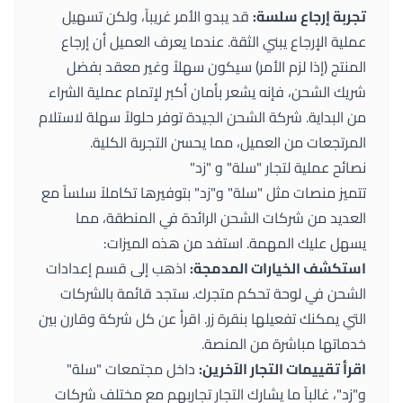
تجربة إرجاع سلسة:
قد يبدو الأمر غريباً، ولكن تسهيل
عملية الإرجاع يبني الثقة. عندما يعرف العميل أن إرجاع
المنتج (إذا لزم الأمر) سيكون سهلاً وغير معقد بفضل
شريك الشحن، فإنه يشعر بأمان أكبر لإتمام عملية الشراء
من البداية. شركة الشحن الجيدة توفر حلولاً سهلة لاستلام
المرتجعات من العميل، مما يحسن التجربة الكلية.
نصائح عملية لتجار "سلة" و "زد"
تتميز منصات مثل "سلة" و"زد" بتوفيرها تكاملاً سلساً مع
العديد من شركات الشحن الرائدة في المنطقة، مما
يسهل عليك المهمة. استفد من هذه الميزات:
استكشف الخيارات المدمجة:
اذهب إلى قسم إعدادات
الشحن في لوحة تحكم متجرك. ستجد قائمة بالشركات
التي يمكنك تفعيلها بنقرة زر. اقرأ عن كل شركة وقارن بين
خدماتها مباشرة من المنصة.
اقرأ تقييمات التجار الآخرين:
داخل مجتمعات "سلة"
و"زد"، غالباً ما يشارك التجار تجاربهم مع مختلف شركات