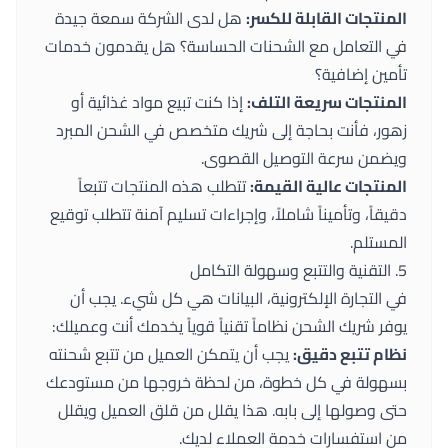
المنتجات القابلة للكسر:
هل لدى الشركة سمعة جيدة
في التعامل مع الشحنات الحساسة؟ هل يقدمون خدمات
تأمين إضافية؟
المنتجات سريعة التلف:
إذا كنت تبيع مواد غذائية أو
زهور، فأنت بحاجة إلى شريك متخصص في الشحن المبرد
ويضمن سرعة التوصيل القصوى.
المنتجات عالية القيمة:
تتطلب هذه المنتجات تتبعاً
دقيقاً، وتأميناً شاملاً، وإجراءات تسليم آمنة تتطلب توقيع
المستلم.
5. التقنية والتتبع وسهولة التكامل
في التجارة الإلكترونية، البيانات هي كل شيء. يجب أن
يوفر شريك الشحن نظاماً تقنياً قوياً يخدمك أنت وعميلك:
نظام تتبع دقيق:
يجب أن يتمكن العميل من تتبع شحنته
بسهولة في كل خطوة، من لحظة خروجها من مستودعك
حتى وصولها إلى بابه. هذا يقلل من قلق العميل ويقلل
من استفسارات خدمة العملاء لديك.