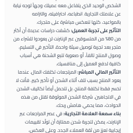
الشخص الوحيد الذي يتفاعل معه عميلك وجهاً لوجه نيابة
عن علامتك التجارية. انطباعه، احترافيته، والتزامه
بالمواعيد، كلها تنعكس مباشرة على متجرك.
التأثير على تجربة العميل:
كشفت دراسات عديدة أن أكثر
من 80% من المتسوقين عبر الإنترنت لن يعودوا للشراء من
متجر بعد تجربة توصيل سيئة واحدة. التأخير في التسليم،
وصول المنتج تالفاً، أو صعوبة تتبع الشحنة هي أسباب
كافية لدفع العميل إلى منافسيك.
التأثير المالي المباشر:
المرتجعات تكلفك المال. عندما
يعود المنتج بسبب تلف أثناء الشحن أو تأخير كبير، فأنت لا
تخسر فقط تكلفة المنتج، بل تتحمل أيضاً تكاليف الشحن
في الاتجاهين. شركة الشحن الموثوقة تقلل من هذه
الحوادث، مما يحمي هامش ربحك.
بناء سمعة العلامة التجارية:
في عصر المراجعات عبر
الإنترنت، يمكن لتجربة شحن ممتازة أن تولّد تقييمات
إيجابية تعزز من ثقة العملاء الجدد. وعلى العكس،