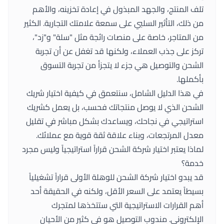
تلف المنتج، والجهد المبذول في إعادة تخزينه، والأهم
من ذلك، التأثير السلبي على سمعة علامتك التجارية. الكثير
من المتاجر، خاصة على منصات رائجة مثل "سلة" و"زد"،
تركز على جذب العملاء، ولكنها قد تغفل عن أن تجربة
الشحن والتوصيل هي جزء لا يتجزأ من تجربة التسوق
بأكملها.
في هذا الدليل الشامل، سنتعمق في كيفية اختيار شريك
الشحن الذي لا يوصل منتجاتك فحسب، بل يعمل كشريك
استراتيجي في نجاحك، ويساعدك بشكل مباشر في تقليل
معدل المرتجعات، وبناء علاقة ثقة قوية مع عملائك.
لماذا يعتبر اختيار شركة الشحن قراراً استراتيجياً وليس مجرد
خدمة؟
قد يبدو اختيار شركة الشحن للوهلة الأولى قراراً تشغيلياً
بسيطاً يعتمد على السعر الأقل، ولكنه في الحقيقة أحد
أهم القرارات الاستراتيجية التي ستتخذها لمتجرك
الإلكتروني. مندوب التوصيل هو في كثير من الأحيان