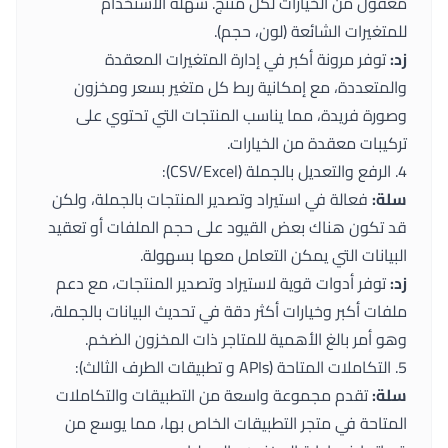
معقول من الخيارات لكل منتج. سهلة الاستخدام
للمتغيرات الشائعة (لون، حجم).
زد:
توفر مرونة أكبر في إدارة المتغيرات المعقدة
والمتعددة، مع إمكانية ربط كل متغير بسعر ومخزون
وصورة فريدة، مما يناسب المنتجات التي تحتوي على
تركيبات معقدة من الخيارات.
4. الرفع والتعديل بالجملة (CSV/Excel):
سلة:
فعالة في استيراد وتصدير المنتجات بالجملة، ولكن
قد تكون هناك بعض القيود على حجم الملفات أو تعقيد
البيانات التي يمكن التعامل معها بسهولة.
زد:
توفر أدوات قوية لاستيراد وتصدير المنتجات، مع دعم
ملفات أكبر وخيارات أكثر دقة في تحديث البيانات بالجملة،
وهو أمر بالغ الأهمية للمتاجر ذات المخزون الضخم.
5. التكاملات المتاحة (APIs و تطبيقات الطرف الثالث):
سلة:
تقدم مجموعة واسعة من التطبيقات والتكاملات
المتاحة في متجر التطبيقات الخاص بها، مما يوسع من