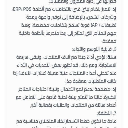
قدراتها في إدارة المخزون والعمليات.
زد:
تتميز بنظام بيئي غني بالتكاملات مع أنظمة ERP، POS،
وشركات الشحن، بالإضافة إلى توفير واجهة برمجة
تطبيقات (API) قوية تسمح بتكاملات مخصصة، وهذا
مهم للمتاجر التي تحتاج إلى ربط متجرها بأنظمة داخلية
معقدة.
6. قابلية التوسع والأداء:
سلة:
تؤدي أداءً جيدًا مع آلاف المنتجات، وتبقى سريعة
الاستجابة. ومع ذلك، قد تظهر بعض التحديات في الأداء
عند تخطي أعداد المنتجات عتبة معينة (عشرات الآلاف) إذا
كانت المتطلبات معقدة جدًا.
زد:
مصممة لدعم نمو الأعمال وتلبية احتياجات المتاجر
الكبيرة. غالبًا ما تتمتع ببنية تحتية قادرة على التعامل مع
أعداد هائلة من المنتجات والطلبات بفعالية أكبر.
7. التكلفة:
عادة ما تكون خطط الأسعار لكلا المنصتين متناسبة مع