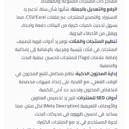
المتاجر ذات المنتجات المتنوعة والمعقدة.
الرفع والتعديل بالجملة:
شأنها شأن سلة، تدعم زد
الاستيراد والتصدير للمنتجات عبر ملفات CSV/Excel، مما
يسهل تحديث كميات كبيرة من البيانات دفعة واحدة،
ويقلل من الأخطاء اليدوية.
تنظيم المنتجات والفئات:
توفر زد أدوات قوية لتصنيف
المنتجات في فئات رئيسية وفرعية، بالإضافة إلى إمكانية
إضافة علامات (Tags) للمنتجات لتحسين عملية البحث
والتصفية.
إدارة المخزون الذكية:
نظام متكامل لتتبع المخزون في
الوقت الفعلي، مع القدرة على إعداد تنبيهات مخصصة
لانخفاض المخزون وتحديد حد أدنى للكمية.
أدوات SEO للمنتجات:
تتيح زد تخصيص العناوين
والأوصاف التعريفية (Meta Description) لكل منتج، مما
يساعد في تحسين ظهوره في محركات البحث.
تجربة المستخدم في زد مع المنتجات الكثيرة: