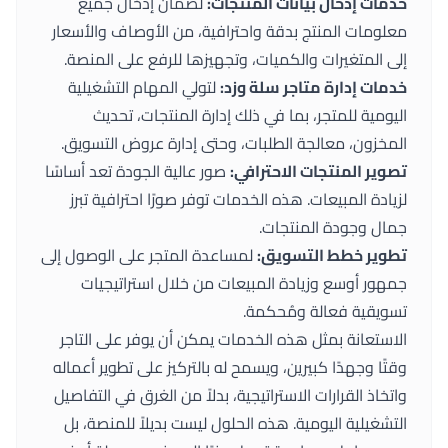
خدمات إدخال بيانات المنتجات:
لضمان إدخال جميع
معلومات المنتج بدقة واحترافية، من الأوصاف والأسعار
إلى المتغيرات والكميات، وتجهيزها للرفع على المنصة.
خدمات إدارة متاجر سلة وزد:
لتولي المهام التشغيلية
اليومية للمتجر، بما في ذلك إدارة المنتجات، تحديث
المخزون، معالجة الطلبات، وحتى إدارة عروض التسويق.
تصوير المنتجات الاحترافي:
صور عالية الجودة تعد أساسًا
لزيادة المبيعات. هذه الخدمات توفر صورًا احترافية تبرز
جمال وجودة المنتجات.
تطوير خطط التسويق:
لمساعدة المتجر على الوصول إلى
جمهور أوسع وزيادة المبيعات من خلال استراتيجيات
تسويقية فعالة ومُحكمة.
الاستعانة بمثل هذه الخدمات يمكن أن يوفر على التاجر
وقتًا وجهدًا كبيرين، ويسمح له بالتركيز على تطوير أعماله
واتخاذ القرارات الاستراتيجية، بدلاً من الغرق في التفاصيل
التشغيلية اليومية. هذه الحلول ليست بديلاً للمنصة، بل