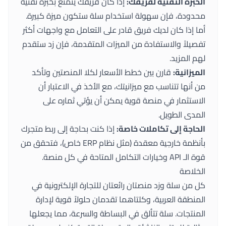
الخبرة التقنية لفريقك:
إذا كان فريقك يتمتع بخبرة تقنية
محدودة، فإن سهولة استخدام سلة ستكون ميزة كبيرة.
أما إذا كان لديك فريق قادر على التعامل مع واجهات أكثر
تفصيلاً والاستفادة من الميزات المتقدمة، فإن زد ستقدم
لهم المزيد.
الميزانية:
قارن بين خطط الأسعار لكلا المنصتين وتأكد
من أنها تتناسب مع ميزانيتك، مع الأخذ في الاعتبار أن
الاستثمار في منصة قوية يمكن أن يؤتي ثماره على
المدى الطويل.
الحاجة إلى تكاملات خاصة:
إذا كنت بحاجة إلى ربط متجرك
بأنظمة خارجية معقدة (مثل نظام ERP خاص)، فتحقق من
قوة الـ API وخيارات التكامل المتاحة في كل منصة.
الخلاصة
كل من سلة وزد منصتان رائعتان للتجارة الإلكترونية في
المنطقة العربية، وكلتاهما تقدمان حلولاً قوية لإدارة
المنتجات. سلة تتألق في البساطة والسرعة، مما يجعلها