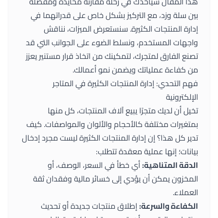
هذا المقال سيأخذك في رحلة مقارنة محايدة ومفصلة
بين سلة وزد، مع التركيز بشكل خاص على قدراتهما في
إدارة المنتجات الكثيرة. سنستعرض الميزات، نناقش
واجهات المستخدم، ونسلط الضوء على الجوانب التي قد
تصنع الفارق لمتجرك، لتمكينك من اتخاذ قرار مستنير يعزز
من كفاءة عملياتك ويضمن نمو أعمالك.
فهم التحدي: إدارة المنتجات الكثيرة في المتاجر
الإلكترونية
تخيل أن لديك متجرًا يبيع آلاف المنتجات، كل منها
بمتغيرات مختلفة كالأحجام والألوان والمواصفات. كيف
تدير كل هذا؟ إن إدارة المنتجات الكثيرة ليست مجرد إدخال
بيانات؛ إنها عملية معقدة تتطلب:
الدقة المتناهية:
أي خطأ في السعر، الوصف، أو
المخزون يمكن أن يؤدي إلى خسائر مالية وفقدان ثقة
العملاء.
الكفاءة والسرعة:
إطلاق منتجات جديدة أو تحديث