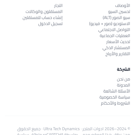
الأوصاف
التجار
تحسين السيو
المستقلون والوكالات
سيو الصور (ALT)
إنشاء حساب للمستقلين
الاستوديو (صور + فيديو)
تسجيل الدخول
التواصل الاجتماعي
العمليات الجماعية
تحديث الأسعار
المستشار الذكي
التقارير والأرباح
الشركة
من نحن
المدونة
الأسئلة الشائعة
سياسة الخصوصية
الشروط والأحكام
© 2024–2026
ادوات المتجر
·
Ultra Tech Dynamics
· جميع الحقوق
محفوظة · هذا الموقع محمي بواسطة reCAPTCHA وتطبّق
سياسة