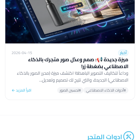
أخبار
2026-04-15
ميزة جديدة 📢: صمم وعدّل صور متجرك بالذكاء
الاصطناعي بضغطة زر!
وداعاً لتكاليف التصوير الباهظة! اكتشف ميزة (محرر الصور بالذكاء
الاصطناعي) الجديدة، والتي تتيح لك تصميم وتعديل...
#أدوات الذكاء الاصطناعي
#تحسين الصور
اقرأ المزيد ←