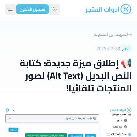
تسجيل الدخول
ادوات المتجر
تبديل الوضع الداكن
العودة إلى المدونة
أخبار
2025-07-28
📢 إطلاق ميزة جديدة: كتابة
النص البديل (Alt Text) لصور
المنتجات تلقائيًا!