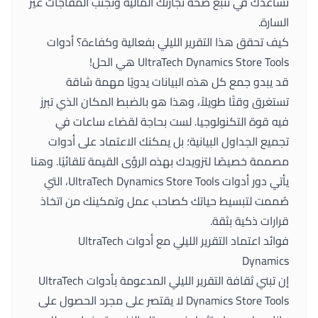
تساعدك في تتبع صحة تجارتك المالية وتجنب المفاجآت غير
السارة.
كيف تحقق هذا التقرير الليلي بفعالية وكفاءة؟ أدوات
UltraTech Dynamics Store Tools هي الحل!
قد يبدو جمع كل هذه البيانات يدويًا مهمة شاقة
تستغرق وقتًا طويلاً، وهذا هو بالضبط المكان الذي تبرز
فيه قوة التكنولوجيا. لست بحاجة لقضاء ساعات في
تجميع الجداول البيانية؛ بل يمكنك الاعتماد على أدوات
مصممة خصيصًا لتزويدك بهذه الرؤى القيمة تلقائيًا. وهنا
يأتي دور
أدوات UltraTech Dynamics Store Tools
، التي
صُممت لتبسيط حياتك كصاحب عمل وتمكينك من اتخاذ
قرارات ذكية بثقة.
فوائد اعتماد التقرير الليلي مع أدوات UltraTech
Dynamics
إن تبني ثقافة التقرير الليلي المدعومة بأدوات UltraTech
Dynamics Store Tools لا يقتصر على مجرد الحصول على