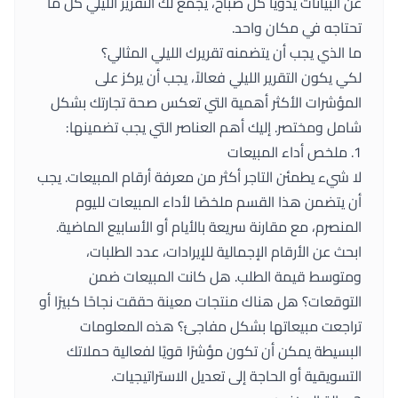
عن البيانات يدويًا كل صباح، يجمع لك التقرير الليلي كل ما
تحتاجه في مكان واحد.
ما الذي يجب أن يتضمنه تقريرك الليلي المثالي؟
لكي يكون التقرير الليلي فعالاً، يجب أن يركز على
المؤشرات الأكثر أهمية التي تعكس صحة تجارتك بشكل
شامل ومختصر. إليك أهم العناصر التي يجب تضمينها:
1. ملخص أداء المبيعات
لا شيء يطمئن التاجر أكثر من معرفة أرقام المبيعات. يجب
أن يتضمن هذا القسم ملخصًا لأداء المبيعات لليوم
المنصرم، مع مقارنة سريعة بالأيام أو الأسابيع الماضية.
ابحث عن الأرقام الإجمالية للإيرادات، عدد الطلبات،
ومتوسط قيمة الطلب. هل كانت المبيعات ضمن
التوقعات؟ هل هناك منتجات معينة حققت نجاحًا كبيرًا أو
تراجعت مبيعاتها بشكل مفاجئ؟ هذه المعلومات
البسيطة يمكن أن تكون مؤشرًا قويًا لفعالية حملاتك
التسويقية أو الحاجة إلى تعديل الاستراتيجيات.