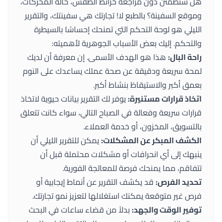
هل ستطمئن دون مراجعة خرائط الطقس، حالة المحركات،
وموقع السفينة؟ بالطبع لا! تجارتك هي سفينتك، والتقرير
الليلي هو لوحة التحكم التي تمنحك إحساسًا بالسيطرة
والتحكم. إليك بعض الأسباب الجوهرية لأهميته:
راحة البال:
هذا هو الهدف الأسمى. إن معرفة أن لديك
لمحة سريعة ودقيقة عن صحة عملك يساعدك على النوم
بعمق أكبر والاستيقاظ بنشاط أكبر.
اتخاذ قرارات مستنيرة:
يوفر لك التقرير بيانات حيوية لاتخاذ
قرارات سريعة وفعالة في الصباح التالي، سواء كانت تتعلق
بالتسويق، المخزون، أو خدمة العملاء.
الكشف المبكر عن المشكلات:
يمكن للتقرير الليلي أن
ينبهك إلى أي انحرافات أو مشكلات محتملة قبل أن
تتفاقم، مما يمنحك فرصة للمعالجة الفورية.
تحديد الفرص:
قد يكشف التقرير عن أنماط إيجابية أو
فرص غير متوقعة يمكنك استغلالها لتعزيز نمو تجارتك.
توفير الوقت والجهد:
بدلاً من قضاء ساعات في البحث