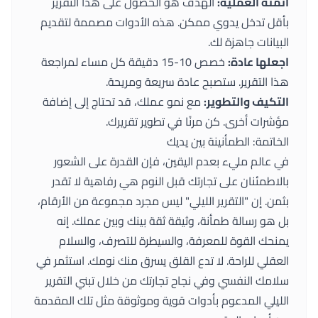
أتمتة العملية:
الهدف هو الحصول على هذا التقرير
بأقل تدخل يدوي ممكن. هذه الأدوات مصممة لتقديم
البيانات جاهزة لك.
اجعلها عادة:
خصص 10-15 دقيقة كل مساء لمراجعة
هذا التقرير. ستصبح عادة سريعة ومريحة.
التكيف والتطوير:
مع نمو عملك، قد تحتاج إلى إضافة
مؤشرات أخرى. كن مرنًا في تطوير تقريرك.
الخاتمة: الطمأنينة بين يديك
في عالم مليء بعدم اليقين، فإن القدرة على الشعور
بالاطمئنان على تجارتك قبل النوم هي رفاهية لا تقدر
بثمن. إن "التقرير الليلي" ليس مجرد مجموعة من الأرقام،
بل هو رسالة طمأنة، وثيقة ثقة بينك وبين عملك. إنه
يمنحك القوة للمعرفة، والسيطرة للتصرف، والسلام
العقلي للراحة. لا تدع القلق يسرق منك نومك. استثمر في
سلامك النفسي وفي نجاح تجارتك من خلال تبني التقرير
الليلي المدعوم بأدوات قوية وموثوقة مثل تلك المقدمة