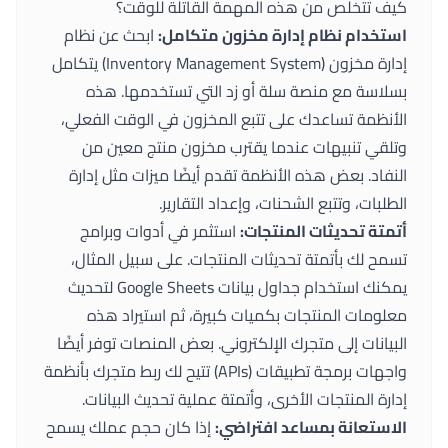
كيف تتخلص من هذه المهمة القاتلة للوقت؟
استخدام نظام إدارة مخزون متكامل:
ابحث عن نظام
إدارة مخزون (Inventory Management System) يتكامل
بسلاسة مع منصة سلة أو زد التي تستخدمها. هذه
الأنظمة تساعدك على تتبع المخزون في الوقت الفعلي،
وتلقي تنبيهات عندما يقترب مخزون منتج معين من
النفاد. بعض هذه الأنظمة تقدم أيضًا ميزات مثل إدارة
الطلبات، وتتبع الشحنات، وإعداد التقارير.
أتمتة تحديثات المنتجات:
استثمر في أدوات وبرامج
تسمح لك بأتمتة تحديثات المنتجات. على سبيل المثال،
يمكنك استخدام جداول بيانات Google Sheets لتحديث
معلومات المنتجات بكميات كبيرة، ثم استيراد هذه
البيانات إلى متجرك الإلكتروني. بعض المنصات توفر أيضًا
واجهات برمجة تطبيقات (APIs) تتيح لك ربط متجرك بأنظمة
إدارة المنتجات الأخرى، وأتمتة عملية تحديث البيانات.
الاستعانة بمساعد افتراضي:
إذا كان حجم عملك يسمح