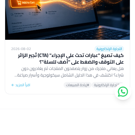
التجارة الإلكترونية
2026-08-02
كيف تصيغ "عبارات تحث على الإجراء" (CTA) تُجبر الزائر
على التوقف والضغط على "أضف للسلة"؟
هل يعاني متجرك من زوار يتصفحون المنتجات ثم يغادرون دون
شراء؟ اكتشف في هذا الدليل الشامل سيكولوجية وأسرار صياغة...
#التجارة الإلكترونية
#زيادة المبيعات
اقرأ المزيد ←