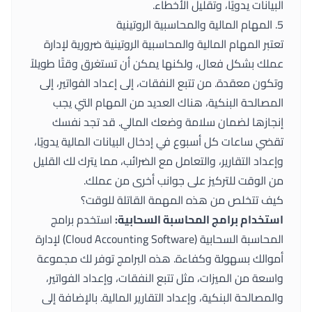
البيانات يدويًا، وتقليل الأخطاء.
5. المهام المالية والمحاسبية الروتينية
تعتبر المهام المالية والمحاسبية الروتينية ضرورية لإدارة
عملك بشكل فعال، ولكنها يمكن أن تستغرق وقتًا طويلاً
وتكون معقدة. من تتبع النفقات، إلى إعداد الفواتير، إلى
المصالحة البنكية، هناك العديد من المهام التي يجب
إنجازها لضمان سلامة وضعك المالي. قد تجد نفسك
تقضي ساعات كل أسبوع في إدخال البيانات المالية يدويًا،
وإعداد التقارير، والتعامل مع الضرائب، مما يترك لك القليل
من الوقت للتركيز على جوانب أخرى من عملك.
كيف تتخلص من هذه المهمة القاتلة للوقت؟
استخدام برامج المحاسبة السحابية:
استخدم برامج
المحاسبة السحابية (Cloud Accounting Software) لإدارة
أموالك بسهولة وكفاءة. هذه البرامج توفر لك مجموعة
واسعة من الميزات، مثل تتبع النفقات، وإعداد الفواتير،
والمصالحة البنكية، وإعداد التقارير المالية. بالإضافة إلى