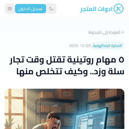
تسجيل الدخول
ادوات المتجر
تبديل الوضع الداكن
العودة إلى المدونة
التجارة الإلكترونية
2025-12-03
٥ مهام روتينية تقتل وقت تجار
سلة وزد.. وكيف تتخلص منها