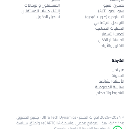
تحسين السيو
المستقلون والوكالات
سيو الصور (ALT)
إنشاء حساب للمستقلين
الاستوديو (صور + فيديو)
تسجيل الدخول
التواصل الاجتماعي
العمليات الجماعية
تحديث الأسعار
المستشار الذكي
التقارير والأرباح
الشركة
من نحن
المدونة
الأسئلة الشائعة
سياسة الخصوصية
الشروط والأحكام
© 2024–2026
ادوات المتجر
·
Ultra Tech Dynamics
· جميع الحقوق
محفوظة · هذا الموقع محمي بواسطة reCAPTCHA وتطبّق
سياسة
الخصوصية
و
شروط الخدمة
الخاصة بـ Google