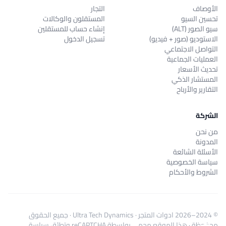
الأوصاف
التجار
تحسين السيو
المستقلون والوكالات
سيو الصور (ALT)
إنشاء حساب للمستقلين
الاستوديو (صور + فيديو)
تسجيل الدخول
التواصل الاجتماعي
العمليات الجماعية
تحديث الأسعار
المستشار الذكي
التقارير والأرباح
الشركة
من نحن
المدونة
الأسئلة الشائعة
سياسة الخصوصية
الشروط والأحكام
© 2024–2026
ادوات المتجر
·
Ultra Tech Dynamics
· جميع الحقوق
محفوظة · هذا الموقع محمي بواسطة reCAPTCHA وتطبّق
سياسة