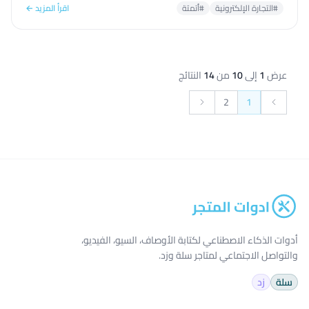
#التجارة الإلكترونية
#أتمتة
اقرأ المزيد ←
عرض
1
إلى
10
من
14
النتائج
2
1
التالي &raquo;
&laquo; السابق
أدوات الذكاء الاصطناعي لكتابة الأوصاف، السيو، الفيديو،
والتواصل الاجتماعي لمتاجر سلة وزد.
سلة
زد