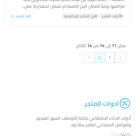
مراقبتها يومياً لضمان الربح المستدام، تشمل استمرارية عمل...
#أدوات المتجر
#ربح المتاجر الإلكترونية
اقرأ المزيد ←
عرض
11
إلى
14
من
14
النتائج
2
1
التالي &raquo;
&laquo; السابق
أدوات الذكاء الاصطناعي لكتابة الأوصاف، السيو، الفيديو،
والتواصل الاجتماعي لمتاجر سلة وزد.